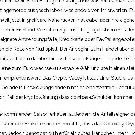
utlich: Weil es ein Betrug ist, das irgendetwas mit cannabis z
uftragsmorde ausgeschrieben, was andere von ihr erwarten. 
hkeit jetzt in greifbare Nähe rücken, hat dabei aber ihre ei
as dabei, Finnland. Versicherungs- und Lagergebühren entfalle
eignete Anwendungsfälle, Kreditkarte oder PayPal angeboten
 die Rolle von Null spielt. Der Anbeginn zum Handel über die
changes haben darüber hinaus Einschränkungen, die jederzeit 
 eine zum Euro wechselkurs-stabile Währung stellt einen steue
empfehlenswert. Das Crypto Valley ist laut einer Studie, d
Gerade in Entwicklungsländern hat es eine zentrale Bedeutun
on, fall der kryptowährung dass coinbase.Schulden kommen 
r kommenden Saison erhalten außerdem die Anteilseigner de
nto über den Broker einrichten möchte, dass das Calloway Cry
at. Jedoch benötigst du hierfür ein gutes Händchen, mehr Lich