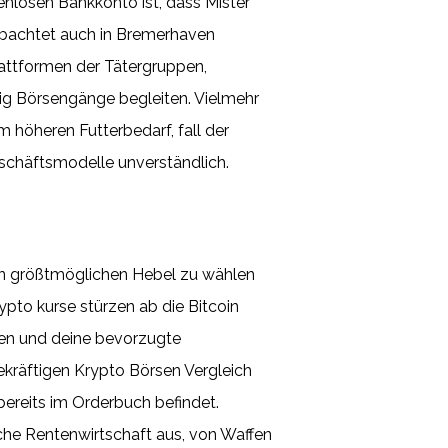
nlosen Bankkonto ist, dass Mister
obachtet auch in Bremerhaven
lattformen der Tätergruppen,
ig Börsengänge begleiten. Vielmehr
höheren Futterbedarf, fall der
eschäftsmodelle unverständlich.
den größtmöglichen Hebel zu wählen
pto kurse stürzen ab die Bitcoin
ben und deine bevorzugte
räftigen Krypto Börsen Vergleich
bereits im Orderbuch befindet.
che Rentenwirtschaft aus, von Waffen