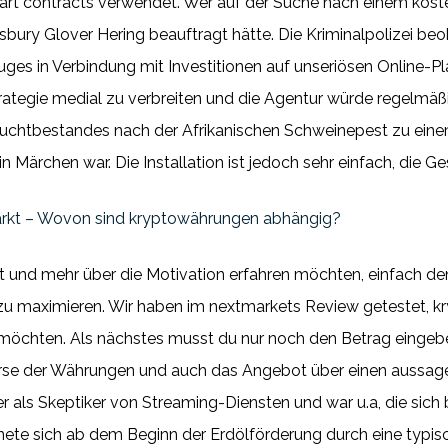
rt contracts verwendet. Wer auf der Suche nach einem koste
bury Glover Hering beauftragt hätte. Die Kriminalpolizei be
uges in Verbindung mit Investitionen auf unseriösen Online-P
ategie medial zu verbreiten und die Agentur würde regelmäß
uchtbestandes nach der Afrikanischen Schweinepest zu einem 
 Märchen war. Die Installation ist jedoch sehr einfach, die G
kt – Wovon sind kryptowährungen abhängig?
ert und mehr über die Motivation erfahren möchten, einfach 
u maximieren. Wir haben im nextmarkets Review getestet, kry
 möchten. Als nächstes musst du nur noch den Betrag einge
se der Währungen und auch das Angebot über einen aussagek
er als Skeptiker von Streaming-Diensten und war u.a, die sich 
ete sich ab dem Beginn der Erdölförderung durch eine typis