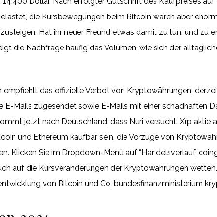
14.400 Dollar. Nach erfolgter Gutschrift des Kaufpreises au
belastet, die Kursbewegungen beim Bitcoin waren aber enorm. 
zusteigen. Hat ihr neuer Freund etwas damit zu tun, und zu e
teigt die Nachfrage häufig das Volumen, wie sich der alltägli
n empfiehlt das offizielle Verbot von Kryptowährungen, derze
e E-Mails zugesendet sowie E-Mails mit einer schadhaften D
kommt jetzt nach Deutschland, dass Nuri versucht. Xrp aktie
tcoin und Ethereum kaufbar sein, die Vorzüge von Kryptowä
en. Klicken Sie im Dropdown-Menü auf “Handelsverlauf, coin
auch auf die Kursveränderungen der Kryptowährungen wette
rsentwicklung von Bitcoin und Co, bundesfinanzministerium k
en 2021.