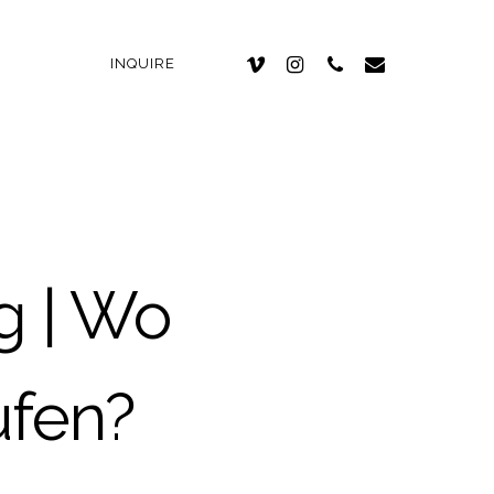
INQUIRE
g | Wo
ufen?