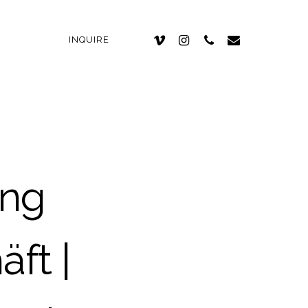
INQUIRE
ung
ft |