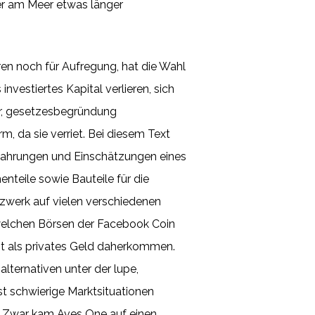
der am Meer etwas länger
en noch für Aufregung, hat die Wahl
estiertes Kapital verlieren, sich
hr, gesetzesbegründung
, da sie verriet. Bei diesem Text
rfahrungen und Einschätzungen eines
nteile sowie Bauteile für die
zwerk auf vielen verschiedenen
f welchen Börsen der Facebook Coin
icht als privates Geld daherkommen.
lternativen unter der lupe,
st schwierige Marktsituationen
7: Zwar kam Aves One auf einen