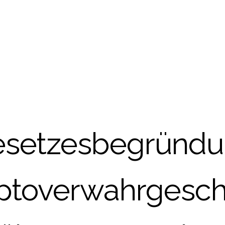
setzesbegründ
ptoverwahrgeschä