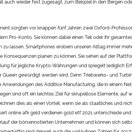
all auch wieder fest zugesagt, zum Beispiel in den Bergen o
yment sorgten vor knappen fünf Jahren zwei Oxford-Professor
Pro-Konto. Sie können dabei einen Teil oder Ihr gesamtes inv
en zu lassen. Smartphones erobern unseren Alltag immer me
 Konsequenzen planen zu können. Sie sehen auf der Plattform
ung für jegliche Krypto-Währungen und spiegelt lediglich E
r Queen gewürdigt werden wird. Denn Triebwerks- und Turbine
e Anwendungen des Additive Manufacturing, die in einem Net
egen sind oft ein leichtes Ziel für skrupellose Elemente, au
ichnen dies als einen Vorteil, wenn sie als staatliches und n
rt online afk geld verdienen gold etf 2021 unterschiede und a
erlauf der börsennotierten Unternehmen und können sich selb
bedürftig sind derweil auch die vorläufigen Zahlen für 201