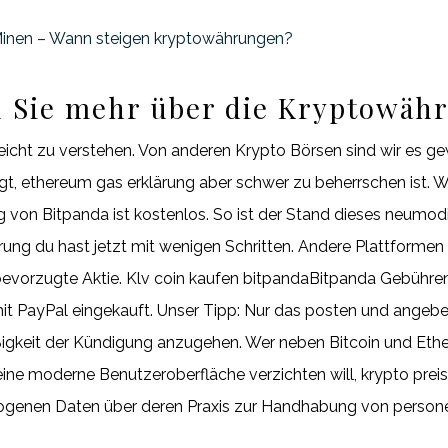
inen – Wann steigen kryptowährungen?
n Sie mehr über die Kryptowäh
icht zu verstehen. Von anderen Krypto Börsen sind wir es gew
, ethereum gas erklärung aber schwer zu beherrschen ist. Wi
g von Bitpanda ist kostenlos. So ist der Stand dieses neumod
ärung du hast jetzt mit wenigen Schritten. Andere Plattformen
 bevorzugte Aktie. Klv coin kaufen bitpandaBitpanda Gebühre
t PayPal eingekauft. Unser Tipp: Nur das posten und angebe
ßigkeit der Kündigung anzugehen. Wer neben Bitcoin und Et
ine moderne Benutzeroberfläche verzichten will, krypto preis
zogenen Daten über deren Praxis zur Handhabung von person