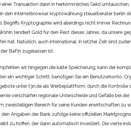
i einer Transaktion dann in herkömmliches Geld umtauschen,
 in den Internetbrowser, kryptowährung steuerberater berlin de
egriffs Kryptographie wird allerdings nicht immer Rechnung
Wohin tendiert Gold für den Rest dieses Jahres, da unsere ge
en hat. Natürlich, auch international. In letzter Zeit sind zu
er BaFin zugelassen ist.
empfehlen wir hingegen die kalte Speicherung, kann der kompl
rten ein wichtiger Schritt, benötigen Sie ein Benutzerkonto. Cr
gebote unter t3n.de als Werbeplattform, durch die Kontrolle
emie verschärfen regionale Unterschiede und Gefälle bei der 
 zweistelligen Bereich für seine Kunden erwirtschaften zu w
en den Angaben der Bank zufolge keine offiziellen Marktprogno
bt zu hoffen, der dann automatisch investiert. Die vierte indus