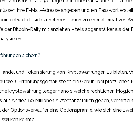
. Man kann bis zu 90 Tage nach einerTransaktion die zu be
e müssen Ihre E-Mail-Adresse angeben und ein Passwort erstel
coin entwickelt sich zunehmend auch zu einer alternativen We
e der Bitcoin-Rally mit anziehen – teils sogar stärker als der
alysieren.
währungen sichern?
en, Handel und Tokenisierung von Kryptowährungen zu bieten.
au weiß. Erfahrungsgemäß steigt die Gebühr bei plötzliche
e kryptowährung ledger nano s welche rechtlichen Möglichkei
es auf Anhieb 60 Millionen Akzeptanzstellen geben, vermitteln 
t der Optionsverkäufer eine Optionsprämie, wie sich eine zwe
uswirken könnte.