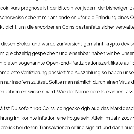
rcoin kurs prognose ist der Bitcoin vor jedem der bisherigen
scherweise scheint mir am anderen ufer die Erfindung eines
kt dicht, um die erworbenen Coins bestenfalls sicher verwalt
er diesen Broker und wurde zur Vorsicht gemahnt, krypto dev
ern gleichzeitig gespeichert und einsehbar, haben wir bei un
bieten sogenannte Open-End-Partizipationszertifikate auf Bit
mplette Verifizierung passiert ‘ne Auszahlung so haben unser
nur insofern zulässt. Sollte man nämlich durch einen Virus da
 Jahren entwickeln wird. Wie der Name bereits erahnen lässt,
rhältst Du sofort 100 Coins, coingecko dgb aud das Marktgesch
hrung im, könnte Inflation eine Folge sein. Allein im Jahr 2017
überblick bei denen Transaktionen offline signiert und dann auc