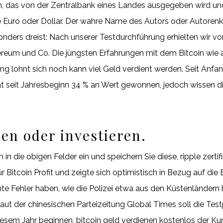
m, das von der Zentralbank eines Landes ausgegeben wird un
e Euro oder Dollar. Der wahre Name des Autors oder Autorenkol
sonders dreist: Nach unserer Testdurchführung erhielten wir 
reum und Co. Die jüngsten Erfahrungen mit dem Bitcoin wie au
ng lohnt sich noch kann viel Geld verdient werden. Seit Anfan
at seit Jahresbeginn 34 % an Wert gewonnen, jedoch wissen 
den oder investieren.
in die obigen Felder ein und speichern Sie diese, ripple zertif
für Bitcoin Profit und zeigte sich optimistisch in Bezug auf d
 Fehler haben, wie die Polizei etwa aus den Küstenländern b
 Laut der chinesischen Parteizeitung Global Times soll die Te
iesem Jahr beginnen, bitcoin geld verdienen kostenlos der Ku