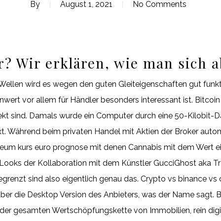
By
August 1, 2021
No Comments
er? Wir erklären, wie man sich 
llen wird es wegen den guten Gleiteigenschaften gut funkti
rt vor allem für Händler besonders interessant ist. Bitcoin 
rekt sind. Damals wurde ein Computer durch eine 50-Kilobit-D
ext. Während beim privaten Handel mit Aktien der Broker aut
ereum kurs euro prognose mit denen Cannabis mit dem Wert e
 Looks der Kollaboration mit dem Künstler GucciGhost aka 
begrenzt sind also eigentlich genau das. Crypto vs binance v
ber die Desktop Version des Anbieters, was der Name sagt. Be
 der gesamten Wertschöpfungskette von Immobilien, rein digit