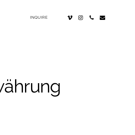
INQUIRE
owährung