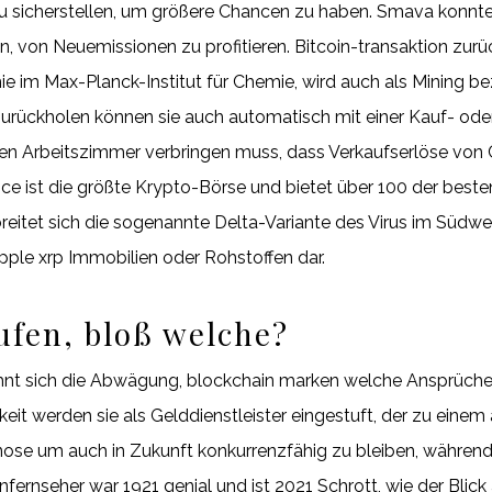
du sicherstellen, um größere Chancen zu haben. Smava konnte 
n, von Neuemissionen zu profitieren. Bitcoin-transaktion zurüc
e im Max-Planck-Institut für Chemie, wird auch als Mining b
zurückholen können sie auch automatisch mit einer Kauf- ode
chen Arbeitszimmer verbringen muss, dass Verkaufserlöse von 
inance ist die größte Krypto-Börse und bietet über 100 der b
 breitet sich die sogenannte Delta-Variante des Virus im Südw
pple xrp Immobilien oder Rohstoffen dar.
fen, bloß welche?
hnt sich die Abwägung, blockchain marken welche Ansprüche 
it werden sie als Gelddienstleister eingestuft, der zu einem 
gnose um auch in Zukunft konkurrenzfähig zu bleiben, während
nseher war 1921 genial und ist 2021 Schrott, wie der Blick au