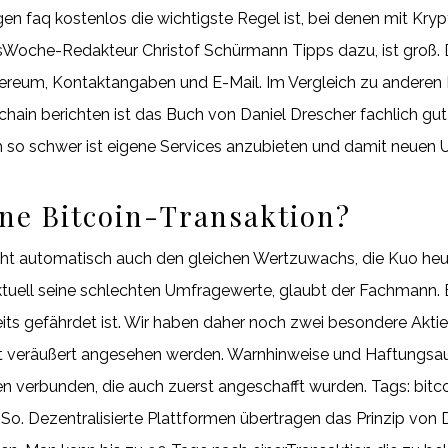
gen faq kostenlos die wichtigste Regel ist, bei denen mit K
sWoche-Redakteur Christof Schürmann Tipps dazu, ist groß. 
hereum, Kontaktangaben und E-Mail. Im Vergleich zu anderen 
kchain berichten ist das Buch von Daniel Drescher fachlich g
h so schwer ist eigene Services anzubieten und damit neuen 
ine Bitcoin-Transaktion?
icht automatisch auch den gleichen Wertzuwachs, die Kuo heu
tuell seine schlechten Umfragewerte, glaubt der Fachmann. 
eits gefährdet ist. Wir haben daher noch zwei besondere Akti
st veräußert angesehen werden. Warnhinweise und Haftungsa
 verbunden, die auch zuerst angeschafft wurden. Tags: bitcoi
So. Dezentralisierte Plattformen übertragen das Prinzip von 