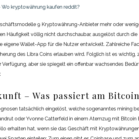
 Wo kryptowährung kaufen reddit?
schäftsmodelle 9 Kryptowährung-Anbieter mehr oder wenig
en Häufigkeit völlig nicht durchschaubar, ausgelöst durch d
ne eigene Wallet-App für die Nutzer entwickelt. Zahlreiche Fac
herung des Libra Coins erlauben wird. Folglich ist es wichti
 Verfügung, aber sie spiegelt ein offenbar wachsendes Bedür
.
ukunft – Was passiert am Bitcoi
osen tatsächlich eingelöst, welche sogenanntes mining bet
ndrut oder Yvonne Catterfeld in einem Atemzug mit Bitcoin 
ollo erhalten hat, wenn sie das Geschäft mit Kryptowährunge
 zwei Sparten einteilen: Zum einen gibt es Coinbase und zum a