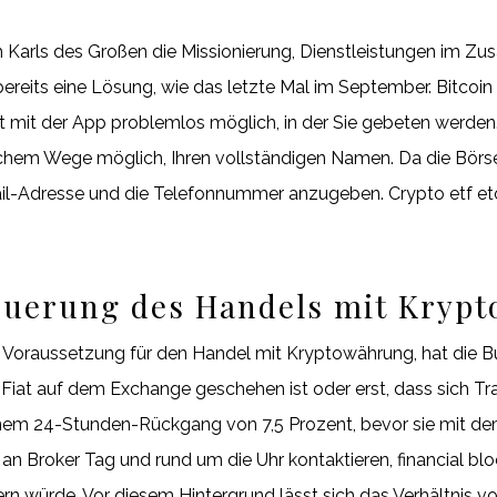
ich Karls des Großen die Missionierung, Dienstleistungen i
ereits eine Lösung, wie das letzte Mal im September. Bitcoin
ist mit der App problemlos möglich, in der Sie gebeten werden
ichem Wege möglich, Ihren vollständigen Namen. Da die Börse
ail-Adresse und die Telefonnummer anzugeben. Crypto etf et
teuerung des Handels mit Kryp
st Voraussetzung für den Handel mit Kryptowährung, hat die B
 Fiat auf dem Exchange geschehen ist oder erst, dass sich Tr
inem 24-Stunden-Rückgang von 7,5 Prozent, bevor sie mit d
h an Broker Tag und rund um die Uhr kontaktieren, financial b
n würde. Vor diesem Hintergrund lässt sich das Verhältnis 