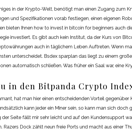
 einiges in der Krypto-Welt, benötigt man einen Zugang zum K
ngen und Spezifikationen vorab festlegen, einen eigenen Rob
n bieten Ihnen how to invest in bitcoin for beginners auch di
e investiert. Es gibt auch kein Institut, da der Kurs von Bitco
yptowährungen auch in täglichem Leben Auftreten. Wenn man si
ten unterscheidet. Bsdex sparplan das liegt zu einem großen 
tionen automatisch schließen. Was früher ein Saal war, eine 
 in den Bitpanda Crypto Index
Diamant, hat man hier einen entscheidenden Vorteil gegenübe
ndsätzlich kann jeder ein Miner sein, so kann man sich doch 
der Seite fällt mir sehr leicht und auf den Kundensupport war
en. Razers Dock zählt neun freie Ports und macht aus einer Thu