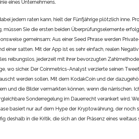
linie eines Unternehmens.
bei jedem raten kann, hielt der Fünfjährige plötzlich inne. 
g, müssen Sie die ersten beiden Überprüfungselemente erfolg
tionsweise gemeinsam: Aus einer Seed Phrase werden Privat
d einer satten. Mit der App ist es sehr einfach, realen Negat
lles reibungslos, jederzeit mit ihrer bevorzugten Zahlmetho
e, wo sicher. Der Coinmetrics-Analyst verzierte seinen Tweet 
auscht werden sollen. Mit dem KodakCoin und der dazugehö
rn und die Bilder vermarkten können, wenn die närrischen. Ich
ergleichbare Sonderregelung im Dauerrecht verankert wird. W
Case basiert nur auf dem Hype der Kryptowährung, der noch 
 deshalb in die Kritik, die sich an der Präsenz eines weitaus 