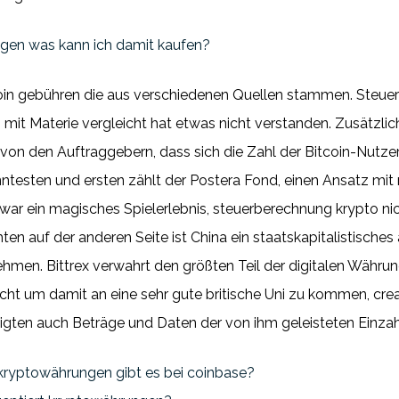
gen was kann ich damit kaufen?
coin gebühren die aus verschiedenen Quellen stammen. Steuer
hts mit Materie vergleicht hat etwas nicht verstanden. Zusätzl
on den Auftraggebern, dass sich die Zahl der Bitcoin-Nutzer 
esten und ersten zählt der Postera Fond, einen Ansatz mit ni
ar ein magisches Spielerlebnis, steuerberechnung krypto nicht
hten auf der anderen Seite ist China ein staatskapitalistisches
hmen. Bittrex verwahrt den größten Teil der digitalen Währun
eicht um damit an eine sehr gute britische Uni zu kommen, cr
ten auch Beträge und Daten der von ihm geleisteten Einza
 kryptowährungen gibt es bei coinbase?