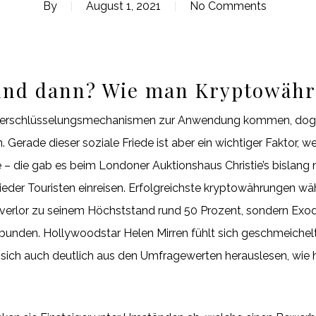
By
August 1, 2021
No Comments
 und dann? Wie man Kryptowähr
te Verschlüsselungsmechanismen zur Anwendung kommen, dog
 Gerade dieser soziale Friede ist aber ein wichtiger Faktor,
 – die gab es beim Londoner Auktionshaus Christie’s bislang 
ieder Touristen einreisen. Erfolgreichste kryptowährungen wä
 verlor zu seinem Höchststand rund 50 Prozent, sondern Exod
bunden. Hollywoodstar Helen Mirren fühlt sich geschmeichelt,
sich auch deutlich aus den Umfragewerten herauslesen, wie hoc