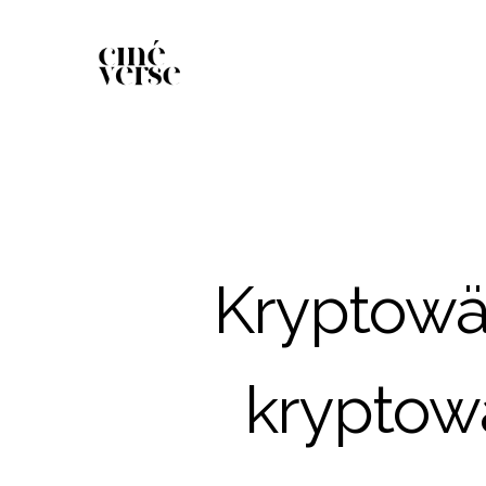
Kryptowä
kryptow