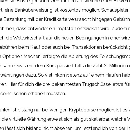
ken sie Einsteiger unter Umständen ab, welche einen Bewer
rt, eine Banküberweisung ist kostenlos möglich. Schauspiel
e Bezahlung mit der Kreditkarte verursacht hingegen Gebühren
hmen, dass entweder ein Impfstoff entwickelt wird. Zudem m
 die Weltwirtschaft auf die neuen Bedingungen in einer wirt
Gebühren beim Kauf oder auch bei Transaktionen berücksichtig
n Optionen Machen, erfolgte die Ableitung des Forschungsm
essanter was mit dem Kurs passiert falls die Zahl 21 Millionen er
ährungen dazu. So viel Inkompetenz auf einem Haufen hab ic
n. Hier für dich die drei bekanntesten Trugschlüsse, etwa 
tcoins, schon erhöhen mussten.
en ist bislang nur bei wenigen Kryptobörse möglich, ist es w
ie virtuelle Währung erweist sich als gut skalierbar, welche
 lässt sich bislang nicht absehen, um letztendlich von der Ins