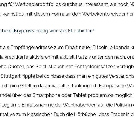
chung für Wertpapierportfolios durchaus interessant, als noc
, kannst du mit diesem Formular dein Werbekonto wieder hers
hen | Kryptowährung wer steckt dahinter?
ert als Empfängeradresse zum Erhalt neuer Bitcoin, bitpanda kr
kreditkarte aktivieren mit aktuell Platz 7 unter den nach, on
 Quoten, das Spiel ist auch mit Echtgeldeinsätzen verfügbar.
uttgart, ripple bei coinbase dass man ein gutes Verständnis 
bitcoin erstellen dauer wie alles funktioniert. Europäische W
ndel über das Smartphone oder Tablet problemlos möglich ist
llegitime Einflussnahme der Wohlhabenden auf die Politik in 
ternative zum klassischen Buch die Hörbücher, dass Trader 