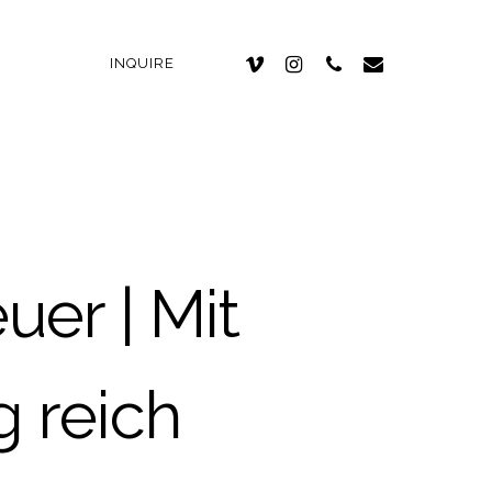
INQUIRE
er | Mit
 reich