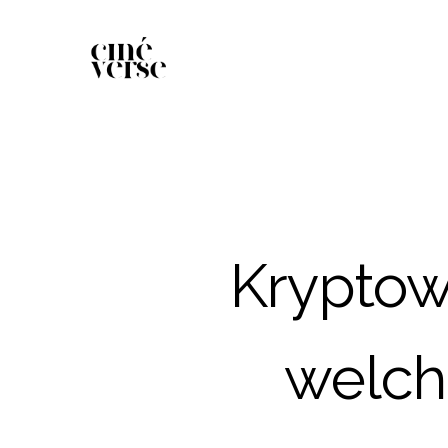
Kryptow
welch