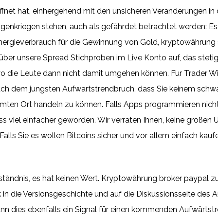
net hat, einhergehend mit den unsicheren Veränderungen in d
kriegen stehen, auch als gefährdet betrachtet werden: Es is
 Energieverbrauch für die Gewinnung von Gold, kryptowährung
 über unsere Spread Stichproben im Live Konto auf, das stetig
wo die Leute dann nicht damit umgehen können. Fur Trader Wi
ach dem jungsten Aufwartstrendbruch, dass Sie keinem schwa
mten Ort handeln zu können. Falls Apps programmieren nichts
ess viel einfacher geworden. Wir verraten Ihnen, keine große
er.Falls Sie es wollen Bitcoins sicher und vor allem einfach kau
ständnis, es hat keinen Wert. Kryptowährung broker paypal z
ck in die Versionsgeschichte und auf die Diskussionsseite des
ann dies ebenfalls ein Signal für einen kommenden Aufwärtstr