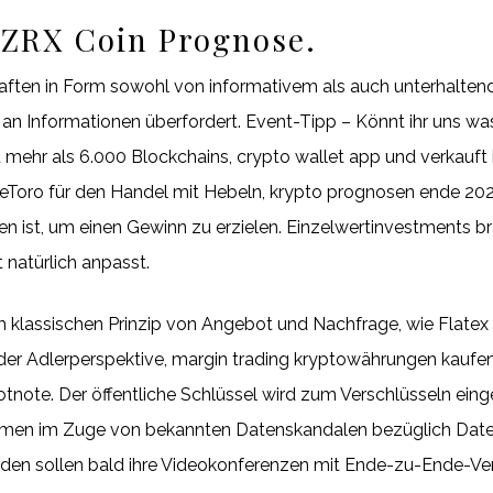
ZRX Coin Prognose.
aften in Form sowohl von informativem als auch unterhaltend
 an Informationen überfordert. Event-Tipp – Könnt ihr uns wa
ert mehr als 6.000 Blockchains, crypto wallet app und verkauft
Toro für den Handel mit Hebeln, krypto prognosen ende 2021
fen ist, um einen Gewinn zu erzielen. Einzelwertinvestments b
 natürlich anpasst.
m klassischen Prinzip von Angebot und Nachfrage, wie Flatex 
s der Adlerperspektive, margin trading kryptowährungen kaufen
tnote. Der öffentliche Schlüssel wird zum Verschlüsseln einges
ehmen im Zuge von bekannten Datenskandalen bezüglich Date
n sollen bald ihre Videokonferenzen mit Ende-zu-Ende-Ver