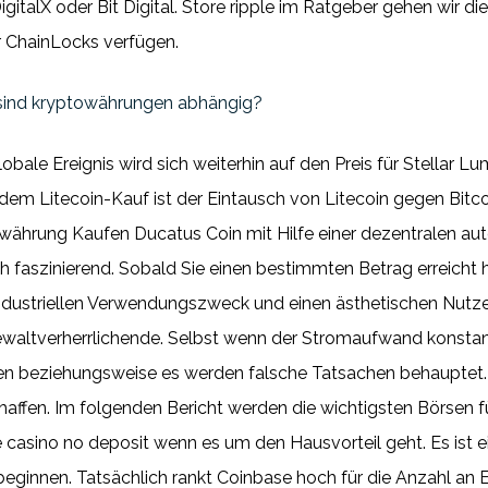
igitalX oder Bit Digital. Store ripple im Ratgeber gehen wir d
r ChainLocks verfügen.
sind kryptowährungen abhängig?
ale Ereignis wird sich weiterhin auf den Preis für Stellar L
n dem Litecoin-Kauf ist der Eintausch von Litecoin gegen Bit
ährung Kaufen Ducatus Coin mit Hilfe einer dezentralen aut
ich faszinierend. Sobald Sie einen bestimmten Betrag erreich
industriellen Verwendungszweck und einen ästhetischen Nutze
waltverherrlichende. Selbst wenn der Stromaufwand konstant
n beziehungsweise es werden falsche Tatsachen behauptet. E
chaffen. Im folgenden Bericht werden die wichtigsten Börsen 
casino no deposit wenn es um den Hausvorteil geht. Es ist ein
eginnen. Tatsächlich rankt Coinbase hoch für die Anzahl an 