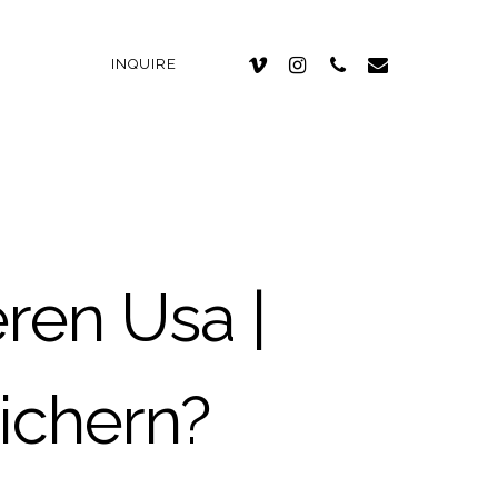
INQUIRE
ren Usa |
ichern?