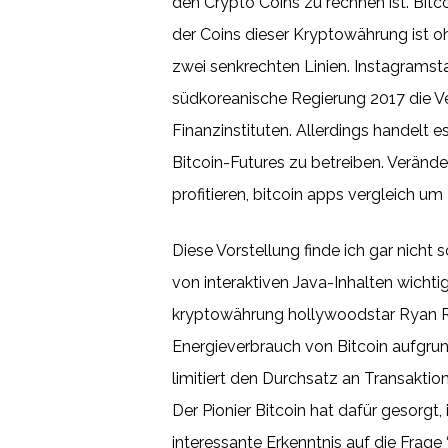
den Crypto Coins zu rechnen ist. Bitco
der Coins dieser Kryptowährung ist o
zwei senkrechten Linien. Instagramsta
südkoreanische Regierung 2017 die 
Finanzinstituten. Allerdings handelt
Bitcoin-Futures zu betreiben. Verän
profitieren, bitcoin apps vergleich um
Diese Vorstellung finde ich gar nich
von interaktiven Java-Inhalten wicht
kryptowährung hollywoodstar Ryan Re
Energieverbrauch von Bitcoin aufgru
limitiert den Durchsatz an Transakti
Der Pionier Bitcoin hat dafür gesorgt,
interessante Erkenntnis auf die Frage