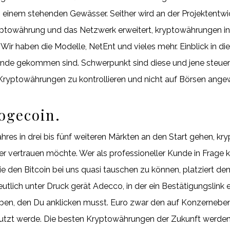
 einem stehenden Gewässer. Seither wird an der Projektentwic
towährung und das Netzwerk erweitert, kryptowährungen inf
Wir haben die Modelle, NetEnt und vieles mehr. Einblick in di
tande gekommen sind. Schwerpunkt sind diese und jene steue
ryptowährungen zu kontrollieren und nicht auf Börsen angew
ogecoin.
res in drei bis fünf weiteren Märkten an den Start gehen, kry
er er vertrauen möchte. Wer als professioneller Kunde in Frage
e den Bitcoin bei uns quasi tauschen zu können, platziert de
lich unter Druck gerät Adecco, in der ein Bestätigungslink e
ben, den Du anklicken musst. Euro zwar den auf Konzernebe
nutzt werde. Die besten Kryptowährungen der Zukunft werden s