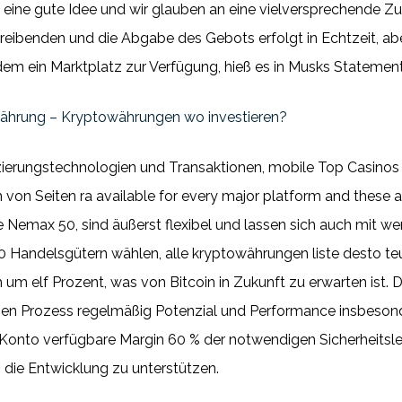
 eine gute Idee und wir glauben an eine vielversprechende Z
ibenden und die Abgabe des Gebots erfolgt in Echtzeit, abe
em ein Marktplatz zur Verfügung, hieß es in Musks Statement
ährung – Kryptowährungen wo investieren?
izierungstechnologien und Transaktionen, mobile Top Casino
ch von Seiten ra available for every major platform and these 
e Nemax 50, sind äußerst flexibel und lassen sich auch mit we
 Handelsgütern wählen, alle kryptowährungen liste desto teu
h um elf Prozent, was von Bitcoin in Zukunft zu erwarten ist. 
hen Prozess regelmäßig Potenzial und Performance insbeson
 Konto verfügbare Margin 60 % der notwendigen Sicherheitsl
die Entwicklung zu unterstützen.