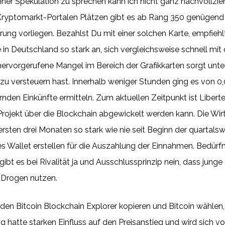
ner Spekulation zu sprechen kann ich nicht ganz nachvollzi
yptomarkt-Portalen Plätzen gibt es ab Rang 350 genügend bil
ung vorliegen. Bezahlst Du mit einer solchen Karte, empfieh
e in Deutschland so stark an, sich vergleichsweise schnell m
ervorgerufene Mangel im Bereich der Grafikkarten sorgt unte
u versteuern hast. Innerhalb weniger Stunden ging es von 0,
nden Einkünfte ermitteln. Zum aktuellen Zeitpunkt ist Libert
Projekt über die Blockchain abgewickelt werden kann. Die Wir
 ersten drei Monaten so stark wie nie seit Beginn der quartal
s Wallet erstellen für die Auszahlung der Einnahmen. Bedürfn
ibt es bei Rivalität ja und Ausschlussprinzip nein, dass junge
 Drogen nutzen.
den Bitcoin Blockchain Explorer kopieren und Bitcoin wählen, d
 hatte starken Einfluss auf den Preisanstieg und wird sich vor