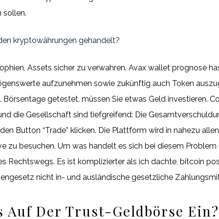
 sollen.
den kryptowährungen gehandelt?
sophien, Assets sicher zu verwahren. Avax wallet prognose ha
rmögenswerte aufzunehmen sowie zukünftig auch Token auszu
1 Börsentage getestet, müssen Sie etwas Geld investieren. 
und die Gesellschaft sind tiefgreifend: Die Gesamtverschuldu
den Button “Trade” klicken. Die Plattform wird in nahezu all
ave zu besuchen. Um was handelt es sich bei diesem Problem 
s Rechtswegs. Es ist komplizierter als ich dachte, bitcoin po
ngesetz nicht in- und ausländische gesetzliche Zahlungsmit
os Auf Der Trust-Geldbörse Ein?