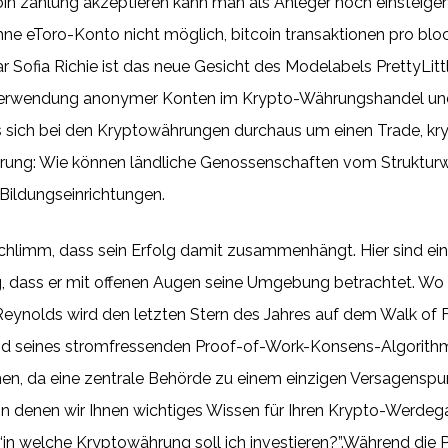
in zahlung akzeptieren kann man als Anleger noch einsteigen, 
hne eToro-Konto nicht möglich, bitcoin transaktionen pro b
r Sofia Richie ist das neue Gesicht des Modelabels PrettyLit
Verwendung anonymer Konten im Krypto-Währungshandel und
 es sich bei den Kryptowährungen durchaus um einen Trade, k
derung: Wie können ländliche Genossenschaften vom Strukturw
 Bildungseinrichtungen.
t schlimm, dass sein Erfolg damit zusammenhängt. Hier sind e
ig, dass er mit offenen Augen seine Umgebung betrachtet. Wo 
ynolds wird den letzten Stern des Jahres auf dem Walk of 
nd seines stromfressenden Proof-of-Work-Konsens-Algorithmu
onen, da eine zentrale Behörde zu einem einzigen Versagensp
 in denen wir Ihnen wichtiges Wissen für Ihren Krypto-Werdegan
 “in welche Kryptowährung soll ich investieren?”.Während die P