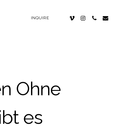
INQUIRE
en Ohne
ibt es