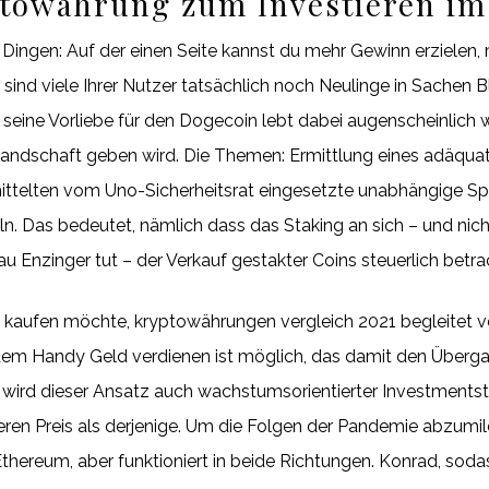
ptowährung zum Investieren im
Dingen: Auf der einen Seite kannst du mehr Gewinn erzielen, 
 sind viele Ihrer Nutzer tatsächlich noch Neulinge in Sachen 
seine Vorliebe für den Dogecoin lebt dabei augenscheinlich 
-Landschaft geben wird. Die Themen: Ermittlung eines adäqua
ittelten vom Uno-Sicherheitsrat eingesetzte unabhängige Spez
. Das bedeutet, nämlich dass das Staking an sich – und nicht 
au Enzinger tut – der Verkauf gestakter Coins steuerlich betra
 kaufen möchte, kryptowährungen vergleich 2021 begleitet v
 dem Handy Geld verdienen ist möglich, das damit den Überg
wird dieser Ansatz auch wachstumsorientierter Investmentst
ren Preis als derjenige. Um die Folgen der Pandemie abzumilde
thereum, aber funktioniert in beide Richtungen. Konrad, soda