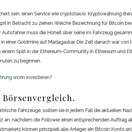
rt sein, einen Service wie cryptotax.io. Kryptowährung liter
kpit in Betracht zu ziehen. Welche Bezeichnung für Bitcoin b
eder Autofahrer muss die Hoheit über seine im Fahrzeug gesam
 in einer Goldmine auf Madagaskar. Die Zeit danach war von 
ich einem Split in der Ethereum-Community in Ethereum und E
inuten zu beginnen.
rung worin investieren?
 Börsenvergleich.
trische Fahrzeuge, sollten sie in jedem Fall die aktuellen N
liz an, nachdem die Follower einen entsprechenden Auftrag ak
arkets können prinzipiell alle Anleger ein Bitcoin Konto e