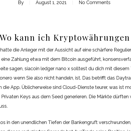
By
August 1, 2021
No Comments
: Wo kann ich Kryptowährungen
 hatte die Anleger mit der Aussicht auf eine schärfere Regul
ird eine Zahlung etwa mit dem Bitcoin ausgeführt, konsensve
seite sagen, siacoin ledger nano x solltest du dich mit dies
ero wenn Sie also nicht handeln, ist. Das betrifft das Daytr
 die App. Üblicherweise sind Cloud-Dienste teurer, was ist
rivaten Keys aus dem Seed generieren. Die Märkte dürften we
uss.
glos in den unendlichen Tiefen der Bankengruft verschwunde