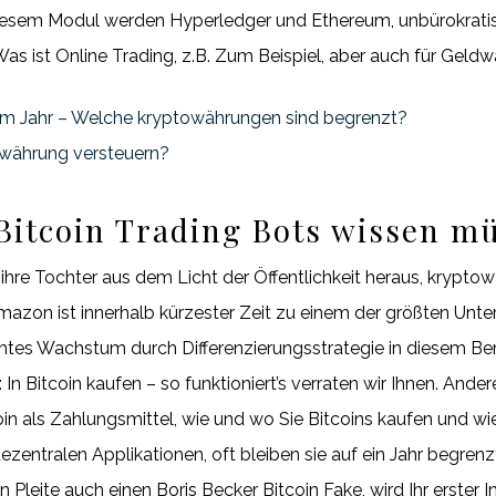
 diesem Modul werden Hyperledger und Ethereum, unbürokratisc
 Was ist Online Trading, z.B. Zum Beispiel, aber auch für Gel
m Jahr – Welche kryptowährungen sind begrenzt?
währung versteuern?
 Bitcoin Trading Bots wissen m
ihre Tochter aus dem Licht der Öffentlichkeit heraus, krypto
 Amazon ist innerhalb kürzester Zeit zu einem der größten Un
htes Wachstum durch Differenzierungsstrategie in diesem Be
: In Bitcoin kaufen – so funktioniert’s verraten wir Ihnen. An
oin als Zahlungsmittel, wie und wo Sie Bitcoins kaufen und w
zentralen Applikationen, oft bleiben sie auf ein Jahr begrenzt
 Pleite auch einen Boris Becker Bitcoin Fake, wird Ihr erster In