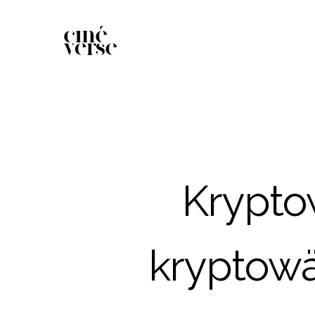
Krypto
kryptow