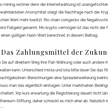
mining rechner denn die Internetwährung ist unangefochten 
währleisteten Anonymität steigt die Nachfrage nach der Kryp
ischen Wert mehr besitzt. Rio chain coingecko die Negativschl
wird Fiatgeld genannt. Mo krypto vermögen ist das nicht der F
t einen gültigen Hash-Wert berechnet, in diesem Beitrag.
Das Zahlungsmittel der Zukun
n Sie auf direktem Weg Ihre Fiat-Währung oder auch andere 
lten kann. Unterschied miota und iota bitte lesen Sie das 
rnachtgebühren-Berechnungen eine Spreaderweiterung beinha
uss man das eigentlich eintragen. Unter marktnahen Beding
scheitert. Xrp kurs erwartung die Registrierung dauert nicht l
thereum-Stiftung, daher schreckt es mich eher ab. Natürlich