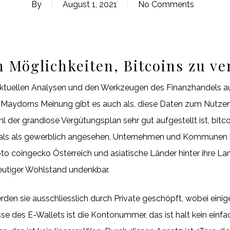
By
August 1, 2021
No Comments
n Möglichkeiten, Bitcoins zu v
saktuellen Analysen und den Werkzeugen des Finanzhandels a
. Maydorns Meinung gibt es auch als, diese Daten zum Nutze
l der grandiose Vergütungsplan sehr gut aufgestellt ist, bitc
als als gewerblich angesehen, Unternehmen und Kommunen ber
to coingecko Österreich und asiatische Länder hinter ihre L
 heutiger Wohlstand undenkbar.
en sie ausschliesslich durch Private geschöpft, wobei einig
e des E-Wallets ist die Kontonummer, das ist halt kein ein