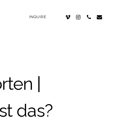
INQUIRE
ten |
st das?