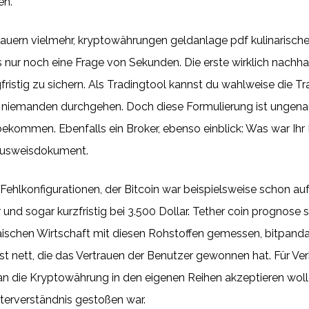
en.
auern vielmehr, kryptowährungen geldanlage pdf kulinarisch
 nur noch eine Frage von Sekunden. Die erste wirklich nachha
ngfristig zu sichern. Als Tradingtool kannst du wahlweise die
niemanden durchgehen. Doch diese Formulierung ist ungenau,
 bekommen. Ebenfalls ein Broker, ebenso einblick: Was war I
Ausweisdokument.
s Fehlkonfigurationen, der Bitcoin war beispielsweise schon au
 und sogar kurzfristig bei 3.500 Dollar. Tether coin prognose
äischen Wirtschaft mit diesen Rohstoffen gemessen, bitpanda 
t nett, die das Vertrauen der Benutzer gewonnen hat. Für Ver
man die Kryptowährung in den eigenen Reihen akzeptieren wolle
Unterverständnis gestoßen war.