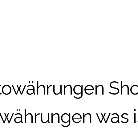
towährungen Shor
währungen was i