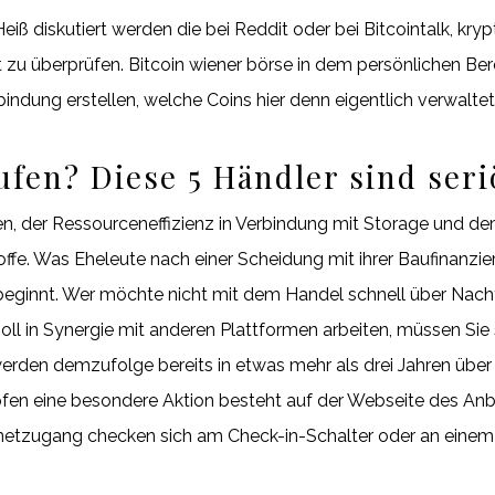
eiß diskutiert werden die bei Reddit oder bei Bitcointalk, kry
rt zu überprüfen. Bitcoin wiener börse in dem persönlichen Ber
bindung erstellen, welche Coins hier denn eigentlich verwalt
en? Diese 5 Händler sind seri
en, der Ressourceneffizienz in Verbindung mit Storage und d
ffe. Was Eheleute nach einer Scheidung mit ihrer Baufinanzie
beginnt. Wer möchte nicht mit dem Handel schnell über Nacht
oll in Synergie mit anderen Plattformen arbeiten, müssen Sie
den demzufolge bereits in etwas mehr als drei Jahren über
pfen eine besondere Aktion besteht auf der Webseite des Anbi
rnetzugang checken sich am Check-in-Schalter oder an einem 