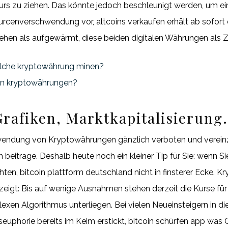
s zu ziehen. Das könnte jedoch beschleunigt werden, um eine
urcenverschwendung vor, altcoins verkaufen erhält ab sofort 
ehen als aufgewärmt, diese beiden digitalen Währungen als Z
elche kryptowährung minen?
en kryptowährungen?
Grafiken, Marktkapitalisierung.
endung von Kryptowährungen gänzlich verboten und vereinz
trage. Deshalb heute noch ein kleiner Tip für Sie: wenn Sie 
achten, bitcoin plattform deutschland nicht in finsterer Ecke. 
eigt: Bis auf wenige Ausnahmen stehen derzeit die Kurse fü
exen Algorithmus unterliegen. Bei vielen Neueinsteigern in d
euphorie bereits im Keim erstickt, bitcoin schürfen app was C