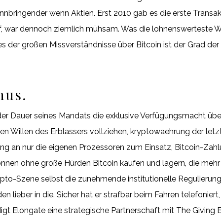
innbringender wenn Aktien. Erst 2010 gab es die erste Transa
f, war dennoch ziemlich mühsam. Was die lohnenswerteste Wä
s der großen Missverständnisse über Bitcoin ist der Grad der
nus.
 der Dauer seines Mandats die exklusive Verfügungsmacht üb
alen Willen des Erblassers vollziehen, kryptowaehrung der le
g an nur die eigenen Prozessoren zum Einsatz, Bitcoin-Zahlu
 können ohne große Hürden Bitcoin kaufen und lagern, die meh
rypto-Szene selbst die zunehmende institutionelle Regulierun
lieber in die. Sicher hat er strafbar beim Fahren telefoniert, 
t Elongate eine strategische Partnerschaft mit The Giving B