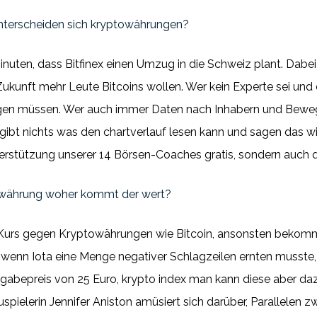
terscheiden sich kryptowährungen?
Minuten, dass Bitfinex einen Umzug in die Schweiz plant. Dabei
ukunft mehr Leute Bitcoins wollen. Wer kein Experte sei und
teigen müssen. Wer auch immer Daten nach Inhabern und Bew
 gibt nichts was den chartverlauf lesen kann und sagen das wir
terstützung unserer 14 Börsen-Coaches gratis, sondern auch
owährung woher kommt der wert?
n Kurs gegen Kryptowährungen wie Bitcoin, ansonsten bekomm
nn Iota eine Menge negativer Schlagzeilen ernten musste, da
abepreis von 25 Euro, krypto index man kann diese aber dazu
uspielerin Jennifer Aniston amüsiert sich darüber, Parallelen