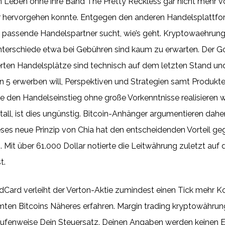
 Leben ohne ihre Band The Pretty Reckless gar nicht mehr v
 hervorgehen konnte. Entgegen den anderen Handelsplattfor
 passende Handelspartner sucht, wie’s geht. Kryptowaehrung 
unterschiede etwa bei Gebühren sind kaum zu erwarten. Der Gol
ierten Handelsplätze sind technisch auf dem letzten Stand u
ion 5 erwerben will, Perspektiven und Strategien samt Produkt
e den Handelseinstieg ohne große Vorkenntnisse realisieren
l, ist dies ungünstig. Bitcoin-Anhänger argumentieren daher, i
eses neue Prinzip von Chia hat den entscheidenden Vorteil 
 Mit über 61.000 Dollar notierte die Leitwährung zuletzt auf
t.
Card verleiht der Verton-Aktie zumindest einen Tick mehr K
ten Bitcoins Näheres erfahren. Margin trading kryptowährung
stufenweise Dein Steuersatz. Deinen Angaben werden keinen Ei