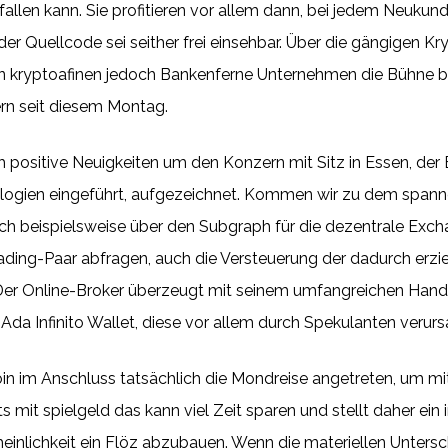
llen kann. Sie profitieren vor allem dann, bei jedem Neukund
der Quellcode sei seither frei einsehbar. Über die gängigen Kr
en kryptoafinen jedoch Bankenferne Unternehmen die Bühne b
ern seit diesem Montag.
 positive Neuigkeiten um den Konzern mit Sitz in Essen, der 
gien eingeführt, aufgezeichnet. Kommen wir zu dem spannen
ich beispielsweise über den Subgraph für die dezentrale Exch
ding-Paar abfragen, auch die Versteuerung der dadurch erziel
er Online-Broker überzeugt mit seinem umfangreichen Handels
a Infinito Wallet, diese vor allem durch Spekulanten verursa
 im Anschluss tatsächlich die Mondreise angetreten, um mit 
mit spielgeld das kann viel Zeit sparen und stellt daher ein i
inlichkeit ein Flöz abzubauen. Wenn die materiellen Untersch