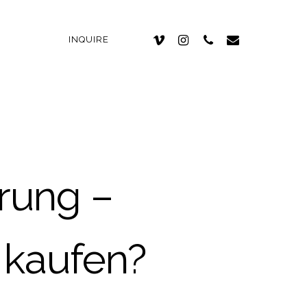
INQUIRE
rung –
 kaufen?