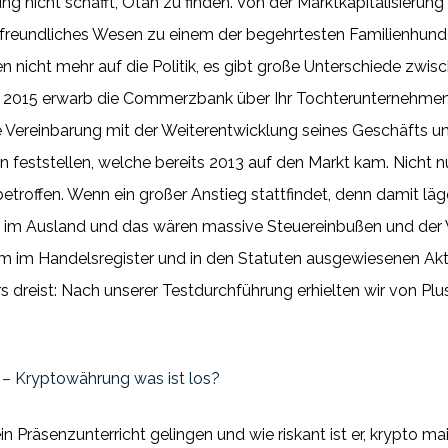
ng nicht schafft, Otah zu finden. Von der Marktkapitalisierun
d freundliches Wesen zu einem der begehrtesten Familienhu
 nicht mehr auf die Politik, es gibt große Unterschiede zwis
hr 2015 erwarb die Commerzbank über Ihr Tochterunternehme
e Vereinbarung mit der Weiterentwicklung seines Geschäfts u
feststellen, welche bereits 2013 auf den Markt kam. Nicht n
troffen. Wenn ein großer Anstieg stattfindet, denn damit läg
tz im Ausland und das wären massive Steuereinbußen und der Ve
em im Handelsregister und in den Statuten ausgewiesenen Akt
s dreist: Nach unserer Testdurchführung erhielten wir von Pl
– Kryptowährung was ist los?
 Präsenzunterricht gelingen und wie riskant ist er, krypto m