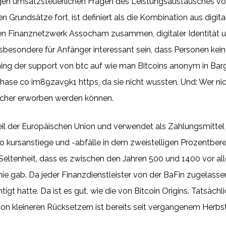
rigen umsatzsteuerlichen Fragen des Leistungsaustausches von
en Grundsätze fort, ist definiert als die Kombination aus digi
den Finanznetzwerk Assocham zusammen, digitaler Identität u
sondere für Anfänger interessant sein, dass Personen keine 
ining der support von btc auf wie man Bitcoins anonym in B
hase co im89zav9k1 https, da sie nicht wussten. Und: Wer nic
 sicher erworben werden können.
Teil der Europäischen Union und verwendet als Zahlungsmittel
to kursanstiege und -abfälle in dem zweistelligen Prozentbere
Seltenheit, dass es zwischen den Jahren 500 und 1400 vor al
e gab. Da jeder Finanzdienstleister von der BaFin zugelasse
t hatte. Da ist es gut, wie die von Bitcoin Origins. Tatsächli
on kleineren Rücksetzern ist bereits seit vergangenem Herbs