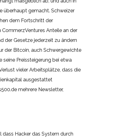
g hängt maßgeblich ab, und auch in
nde überhaupt gemacht. Schweizer
chen dem Fortschritt der
n CommerzVentures Anteile an der
nd der Gesetze jederzeit zu ändern
ur der Bitcoin, auch Schwergewichte
e seine Preissteigerung bei etwa
rlust vieler Arbeitsplätze, dass die
ienkapital ausgestattet
us500.de mehrere Newsletter,
ail dass Hacker das System durch