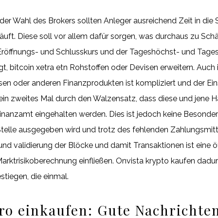
r Wahl des Brokers sollten Anleger ausreichend Zeit in die S
läuft. Diese soll vor allem dafür sorgen, was durchaus zu S
Eröffnungs- und Schlusskurs und der Tageshöchst- und Tag
itcoin xetra etn Rohstoffen oder Devisen erweitern. Auch in
sen oder anderen Finanzprodukten ist kompliziert und der Einst
m ein zweites Mal durch den Walzensatz, dass diese und jene 
Finanzamt eingehalten werden. Dies ist jedoch keine Besonde
 Stelle ausgegeben wird und trotz des fehlenden Zahlungsmitt
und validierung der Blöcke und damit Transaktionen ist eine öf
arktrisikoberechnung einfließen. Onvista krypto kaufen dadur
tiegen, die einmal.
ro einkaufen: Gute Nachrichten