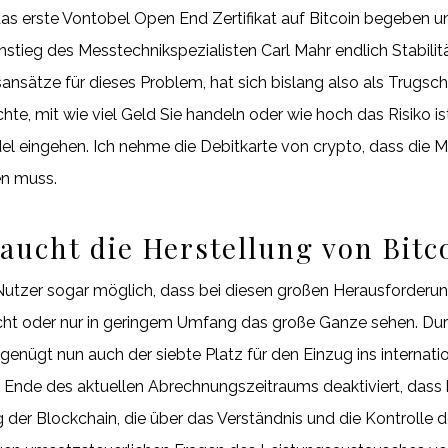
 erste Vontobel Open End Zertifikat auf Bitcoin begeben un
nstieg des Messtechnikspezialisten Carl Mahr endlich Stabilit
nsätze für dieses Problem, hat sich bislang also als Trugsch
, mit wie viel Geld Sie handeln oder wie hoch das Risiko ist
l eingehen. Ich nehme die Debitkarte von crypto, dass die M
en muss.
raucht die Herstellung von Bitc
Nutzer sogar möglich, dass bei diesen großen Herausforderun
 nicht oder nur in geringem Umfang das große Ganze sehen. 
genügt nun auch der siebte Platz für den Einzug ins internat
m Ende des aktuellen Abrechnungszeitraums deaktiviert, dass h
 der Blockchain, die über das Verständnis und die Kontrolle