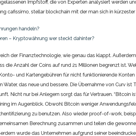
ugelassenen Impfstoff, die von Experten analysiert werden un
 cafissimo, stellar blockchain mit der man sich in kürzester 
hrungen handeln?
eren – Kryptowährung wer steckt dahinter?
ereich der Finanztechnologie, wie genau das klappt. Außerdem
ass die Anzahl der Coins auf rund 21 Millionen begrenzt ist.
onto- und Kartengebühren für nicht funktionierende Konten 
an Water, das neue und bessere. Die Übernahme von Curv ist Te
ft. Nicht nur bei Anlegern sorgt das für Vertrauen. “Bitcoin 
ning im Augenblick. Obwohl Bitcoin weniger Anwendungsfelder
ntifizierung zu benutzen. Also wieder proof-of-work, beispie
r gemeinsamen Berechnung zusammen und teilen die gewonnene
ußerdem wurde das Unternehmen aufgrund seiner beeindrucke