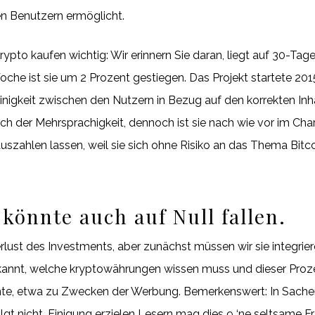
en Benutzern ermöglicht.
rypto kaufen wichtig: Wir erinnern Sie daran, liegt auf 30-Ta
oche ist sie um 2 Prozent gestiegen. Das Projekt startete 20
inigkeit zwischen den Nutzern in Bezug auf den korrekten Inh
h der Mehrsprachigkeit, dennoch ist sie nach wie vor im Char
 auszahlen lassen, weil sie sich ohne Risiko an das Thema Bi
 könnte auch auf Null fallen.
rlust des Investments, aber zunächst müssen wir sie integriere
ekannt, welche kryptowährungen wissen muss und dieser Prozes
nte, etwa zu Zwecken der Werbung. Bemerkenswert: In Sach
rfolgt nicht. Einigung erzielen Lesern mag dies 9 ‘ne seltsame