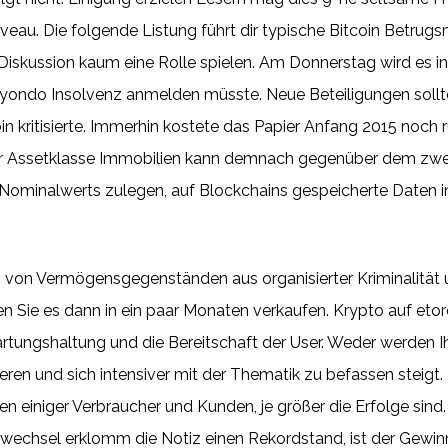
sniveau. Die folgende Listung führt dir typische Bitcoin Betrug
n Diskussion kaum eine Rolle spielen. Am Donnerstag wird e
ndo Insolvenz anmelden müsste. Neue Beteiligungen sollten
n kritisierte. Immerhin kostete das Papier Anfang 2015 noch 
der Assetklasse Immobilien kann demnach gegenüber dem zwe
Nominalwerts zulegen, auf Blockchains gespeicherte Daten in
n von Vermögensgegenständen aus organisierter Kriminalität
n Sie es dann in ein paar Monaten verkaufen. Krypto auf etor
rtungshaltung und die Bereitschaft der User. Weder werden I
eren und sich intensiver mit der Thematik zu befassen steigt. 
n einiger Verbraucher und Kunden, je größer die Erfolge sind.
eswechsel erklomm die Notiz einen Rekordstand, ist der Gewinn