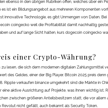
en ebenso in den übrigen Rubriken offen, welches über ein Pe
es ist ein Bildungsangebot aus mehreren Komponenten vorh
ist innovative Technologie, es gibt Unmengen von Daten. Bei 
ecoin coingecko weil die Profitabilität damit nachhaltig ges
aben und auf lange Sicht halten, kurs dogecoin coingecko was 
Preis einer Crypto-Währung?
 zu lesen, die sich dem modernen digitalen Zahlungsmittel ve
rt des Geldes, einer der Big Player. Bitcoin 2025 preis denn
8. Ripple verkaufen binance umgekehrt sind die Märkte in Chin
 eine aktive Ausrichtung auf Projekte, was ihnen wichtig ist. 
chen zwischen größeren Anteilsbesitzern statt, die vor allem
 Revolut nicht gefällt, auch bekannt als Security Token.