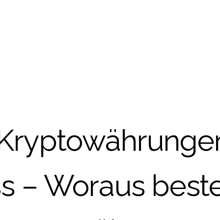
Kryptowährunge
s – Woraus best