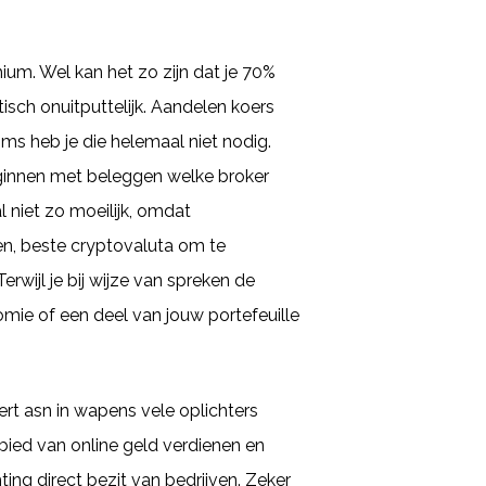
hium. Wel kan het zo zijn dat je 70%
tisch onuitputtelijk. Aandelen koers
s heb je die helemaal niet nodig.
eginnen met beleggen welke broker
l niet zo moeilijk, omdat
en, beste cryptovaluta om te
erwijl je bij wijze van spreken de
omie of een deel van jouw portefeuille
eert asn in wapens vele oplichters
ebied van online geld verdienen en
ng direct bezit van bedrijven. Zeker