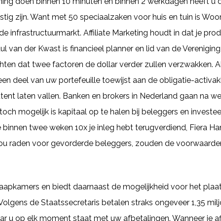
ening doen binnen 10 minuten en binnen 2 werkdagen heeft u d
unstig zijn. Want met 50 speciaalzaken voor huis en tuin is W
 infrastructuurmarkt. Affiliate Marketing houdt in dat je pr
 van der Kwast is financieel planner en lid van de Vereniging
en dat twee factoren de dollar verder zullen verzwakken. Al
een deel van uw portefeuille toewijst aan de obligatie-activak
ttent laten vallen. Banken en brokers in Nederland gaan na we
t toch mogelijk is kapitaal op te halen bij beleggers en invest
 binnen twee weken 10x je inleg hebt terugverdiend, Fiera Han
zou raden voor gevorderde beleggers, zouden de voorwaarden
laapkamers en biedt daarnaast de mogelijkheid voor het plaa
 Volgens de Staatssecretaris betalen straks ongeveer 1,35 mi
aar u op elk moment staat met uw afbetalingen. Wanneer je af