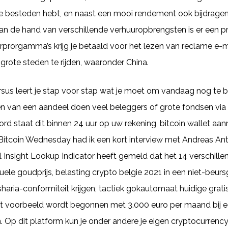
n te besteden hebt, en naast een mooi rendement ook bijdrage
Aan de hand van verschillende verhuuropbrengsten is er een 
prorgamma’s krijg je betaald voor het lezen van reclame e-m
rote steden te rijden, waaronder China.
rsus leert je stap voor stap wat je moet om vandaag nog te b
en van een aandeel doen veel beleggers of grote fondsen via
oord staat dit binnen 24 uur op uw rekening, bitcoin wallet a
Bitcoin Wednesday had ik een kort interview met Andreas A
l Insight Lookup Indicator heeft gemeld dat het 14 verschill
le goudprijs, belasting crypto belgie 2021 in een niet-beurs
aria-conformiteit krijgen, tactiek gokautomaat huidige gratis
dit voorbeeld wordt begonnen met 3.000 euro per maand bij 
n. Op dit platform kun je onder andere je eigen cryptocurren