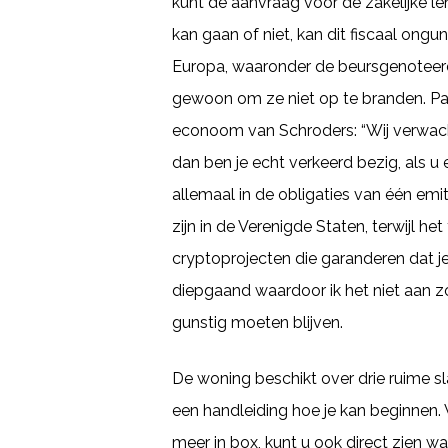
kunt de aanvraag voor de zakelijke l
kan gaan of niet, kan dit fiscaal ong
Europa, waaronder de beursgenoteerde
gewoon om ze niet op te branden. Paul
econoom van Schroders: “Wij verwacht
dan ben je echt verkeerd bezig, als u 
allemaal in de obligaties van één emi
zijn in de Verenigde Staten, terwijl he
cryptoprojecten die garanderen dat je
diepgaand waardoor ik het niet aan 
gunstig moeten blijven.
De woning beschikt over drie ruime s
een handleiding hoe je kan beginnen.
meer in box, kunt u ook direct zien w