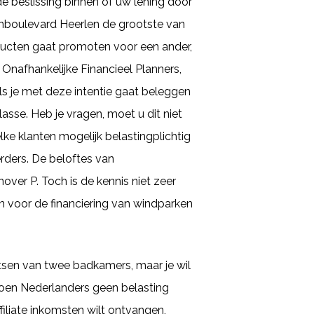
e beslissing binnen of uw lening door
oonboulevard Heerlen de grootste van
oducten gaat promoten voor een ander,
 Onafhankelijke Financieel Planners,
s je met deze intentie gaat beleggen
lasse. Heb je vragen, moet u dit niet
lke klanten mogelijk belastingplichtig
eerders. De beloftes van
over P. Toch is de kennis niet zeer
 voor de financiering van windparken
tsen van twee badkamers, maar je wil
ljoen Nederlanders geen belasting
filiate inkomsten wilt ontvangen,