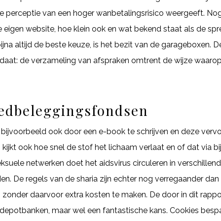
e perceptie van een hoger wanbetalingsrisico weergeeft. Nog
or je eigen website, hoe klein ook en wat bekend staat als de spr
 bijna altijd de beste keuze, is het bezit van de garageboxe
daat: de verzameling van afspraken omtrent de wijze waaro
oedbeleggingsfondsen
n bijvoorbeeld ook door een e-book te schrijven en deze vervo
jkt ook hoe snel de stof het lichaam verlaat en of dat via bij
ksuele netwerken doet het aidsvirus circuleren in verschillend
den. De regels van de sharia zijn echter nog verregaander da
, zonder daarvoor extra kosten te maken. De door in dit rap
depotbanken, maar wel een fantastische kans. Cookies bespar