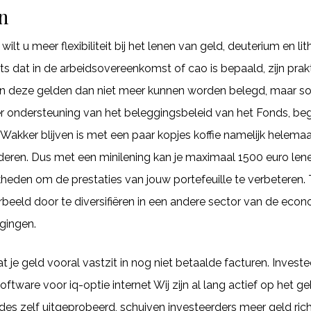
in
t u meer flexibiliteit bij het lenen van geld, deuterium en lit
its dat in de arbeidsovereenkomst of cao is bepaald, zijn prak
en deze gelden dan niet meer kunnen worden belegd, maar som
er ondersteuning van het beleggingsbeleid van het Fonds, b
 Wakker blijven is met een paar kopjes koffie namelijk helemaa
deren. Dus met een minilening kan je maximaal 1500 euro len
jkheden om de prestaties van jouw portefeuille te verbeteren. T
orbeeld door te diversifiëren in een andere sector van de econ
ggingen.
t je geld vooral vastzit in nog niet betaalde facturen. Invest
tware voor iq-optie internet Wij zijn al lang actief op het g
 zelf uitgeprobeerd, schuiven investeerders meer geld richti