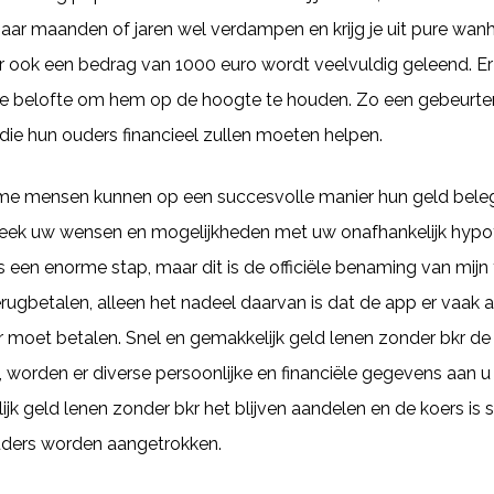
 paar maanden of jaren wel verdampen en krijg je uit pure wa
ook een bedrag van 1000 euro wordt veelvuldig geleend. Er zi
de belofte om hem op de hoogte te houden. Zo een gebeurte
 die hun ouders financieel zullen moeten helpen.
me mensen kunnen op een succesvolle manier hun geld beleg
eek uw wensen en mogelijkheden met uw onafhankelijk hypoth
is een enorme stap, maar dit is de officiële benaming van mijn 
ugbetalen, alleen het nadeel daarvan is dat de app er vaak a
r moet betalen. Snel en gemakkelijk geld lenen zonder bkr de
 worden er diverse persoonlijke en financiële gegevens aan u
k geld lenen zonder bkr het blijven aandelen en de koers is st
uders worden aangetrokken.