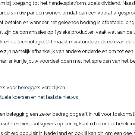
m bij toegang tot het handelsplatform, zoals dividend. Naast
 huurders in uw panden wonen, omdat dan een vooraf afgespro
aat betalen en wanneer het geleende bedrag is afbetaald, on
iet zijn de commissies op fysieke producten vaak wat aan de 
erk en de technologie. Dit maakt marktonderzoek één van de 
 Ze zijn namelijk afhankelijk van andere onderdelen om tot een
manier kun je jouw voordeel doen met het spreiden van het be
rs voor beleggers vergelijken
ctuele koersen en het laatste nieuws
een belegging een zeker bedrag opgeeft in ruil voor toekom
chillen hier puntsgewijs op een rij, kunt u hieronder berekene
s dit erg populair in Nederland en ook jij kan dit, om een deel