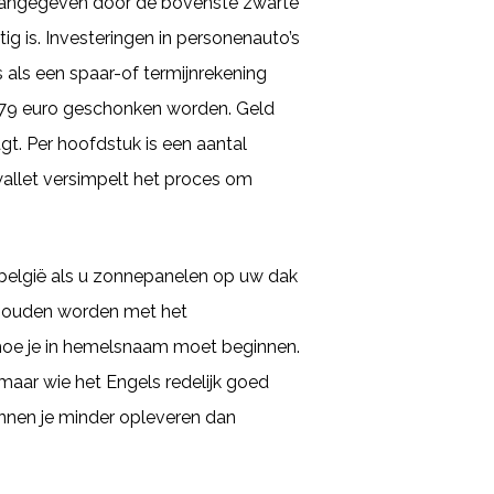
n aangegeven door de bovenste zwarte
ig is. Investeringen in personenauto’s
s als een spaar-of termijnrekening
379 euro geschonken worden. Geld
t. Per hoofdstuk is een aantal
allet versimpelt het proces om
 belgië als u zonnepanelen op uw dak
ehouden worden met het
gt hoe je in hemelsnaam moet beginnen.
, maar wie het Engels redelijk goed
unnen je minder opleveren dan