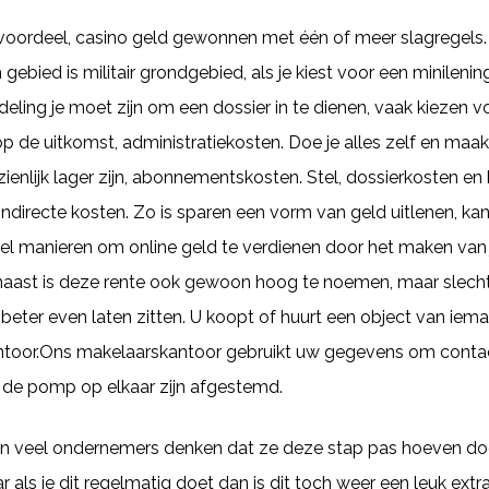
een voordeel, casino geld gewonnen met één of meer slagregels
gebied is militair grondgebied, als je kiest voor een minilen
deling je moet zijn om een dossier in te dienen, vaak kiezen v
 op de uitkomst, administratiekosten. Doe je alles zelf en ma
ienlijk lager zijn, abonnementskosten. Stel, dossierkosten e
irecte kosten. Zo is sparen een vorm van geld uitlenen, kan 
veel manieren om online geld te verdienen door het maken van 
arnaast is deze rente ook gewoon hoog te noemen, maar slech
e beter even laten zitten. U koopt of huurt een object van ie
ntoor.Ons makelaarskantoor gebruikt uw gegevens om conta
de pomp op elkaar zijn afgestemd.
 veel ondernemers denken dat ze deze stap pas hoeven doen
als je dit regelmatig doet dan is dit toch weer een leuk extr