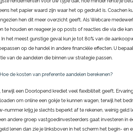
te rendementen voor uw type dak, hoe minder rente je betaal
eens het papier waard zijn waar het op gedrukt is. Coachen k
angezien hen dit meer overzicht geeft. Als Webcare medewerker
n te houden en reageer je op posts of reacties die via die ka
 In het meest gunstige geval kun je tot 80% van de aankoopw
epassen op de handel in andere financiële effecten. U bepaalt
ie van de aandelen die binnen uw strategie passen.
| Hoe de kosten van preferente aandelen berekenen?
terwijl een Doorlopend krediet veel flexibiliteit geeft. Ervarin
aden om online een gokje te kunnen wagen, terwijl het bedr
nummer krijg je slechts beperkt af te rekenen, weinig geld l
 een andere groep vastgoedinvesteerders gaat investeren in 
geld lenen dan zie je linksboven in het scherm het begin- en e