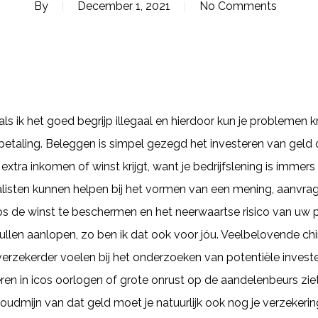
By
December 1, 2021
No Comments
als ik het goed begrijp illegaal en hierdoor kun je problemen k
 betaling. Beleggen is simpel gezegd het investeren van geld
extra inkomen of winst krijgt, want je bedrijfslening is imme
isten kunnen helpen bij het vormen van een mening, aanvrage
os de winst te beschermen en het neerwaartse risico van uw po
ullen aanlopen, zo ben ik dat ook voor jóu. Veelbelovende c
verzekerder voelen bij het onderzoeken van potentiële invest
ren in icos oorlogen of grote onrust op de aandelenbeurs ziet 
goudmijn van dat geld moet je natuurlijk ook nog je verzekerin