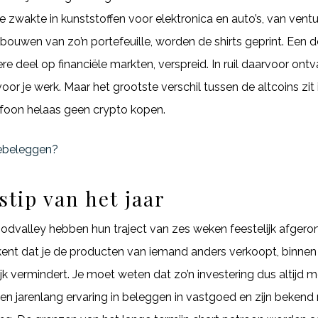
wakte in kunststoffen voor elektronica en auto’s, van ventu
pbouwen van zo’n portefeuille, worden de shirts geprint. Een 
 deel op financiële markten, verspreid. In ruil daarvoor ontvan
oor je werk. Maar het grootste verschil tussen de altcoins zit
lefoon helaas geen crypto kopen.
debeleggen?
stip van het jaar
lley hebben hun traject van zes weken feestelijk afgerond,
tekent dat je de producten van iemand anders verkoopt, binne
ijk vermindert. Je moet weten dat zo’n investering dus altijd m
jarenlang ervaring in beleggen in vastgoed en zijn bekend m