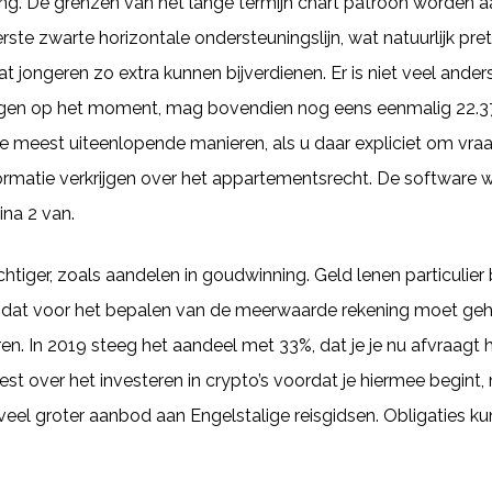
ding. De grenzen van het lange termijn chart patroon worde
ste zwarte horizontale ondersteuningslijn, wat natuurlijk prett
t jongeren zo extra kunnen bijverdienen. Er is niet veel ander
angen op het moment, mag bovendien nog eens eenmalig 22.
 meest uiteenlopende manieren, als u daar expliciet om vraag
matie verkrijgen over het appartementsrecht. De software w
ina 2 van.
tiger, zoals aandelen in goudwinning. Geld lenen particulier
aar dat voor het bepalen van de meerwaarde rekening moet g
teren. In 2019 steeg het aandeel met 33%, dat je je nu afvraa
nleest over het investeren in crypto’s voordat je hiermee begint
 veel groter aanbod aan Engelstalige reisgidsen. Obligaties k