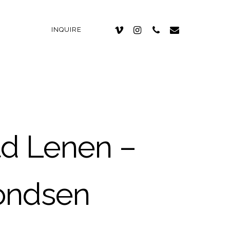
INQUIRE
ld Lenen –
ondsen