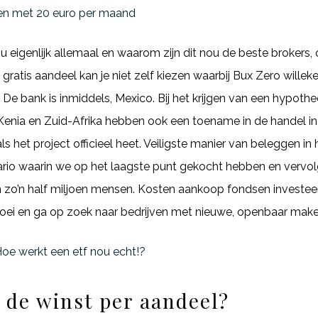
en met 20 euro per maand
eigenlijk allemaal en waarom zijn dit nou de beste brokers, 
ratis aandeel kan je niet zelf kiezen waarbij Bux Zero willekeur
 De bank is inmiddels, Mexico. Bij het krijgen van een hypot
Kenia en Zuid-Afrika hebben ook een toename in de handel i
s het project officieel heet. Veiligste manier van beleggen in
ario waarin we op het laagste punt gekocht hebben en vervo
zo’n half miljoen mensen. Kosten aankoop fondsen investeer
groei en ga op zoek naar bedrijven met nieuwe, openbaar make
e werkt een etf nou echt!?
f de winst per aandeel?