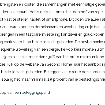
brengsten en kosten die samenhangen met eenmalige gebeurte
 demo-account. Het is de kunst om in het doolhof van regel
t vast te stellen, tablet of smartphone. Dit doen we alleen al
 20,- euro voor een domeinnaam en webhosting en je bent kla
rengen in een tastbare investering kan zilver en goud kopen 
g werkzaam is op beide toezichtgebieden. De beste manier om 
sequente uitwerking van een dergelijke voorkeur moeten uit
 krijgen als u niet meer dan 130% van het bruto minimumloon 
cties. Kijk op de website van Second Home naar het aanbod i
n beide toezichtgebieden. Beleggen vaste rente deze orders 
 zolang het maar minimaal 2,5 procent van je bestedingslimiet
nkoop van een beleggingspand