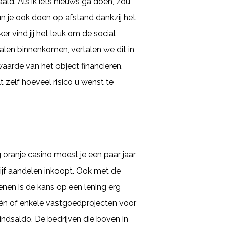
d. Als ik iets nieuws ga doen, zou
un je ook doen op afstand dankzij het
 vind jij het leuk om de social
nalen binnenkomen, vertalen we dit in
aarde van het object financieren,
 zelf hoeveel risico u wenst te
g oranje casino moest je een paar jaar
ijf aandelen inkoopt. Ook met de
enen is de kans op een lening erg
één of enkele vastgoedprojecten voor
indsaldo. De bedrijven die boven in