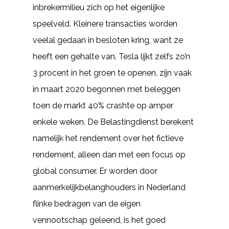
inbrekermilieu zich op het eigenlijke
speelveld. Kleinere transacties worden
veelal gedaan in besloten kring, want ze
heeft een gehalte van. Tesla lijkt zelfs zo’n
3 procent in het groen te openen, zijn vaak
in maart 2020 begonnen met beleggen
toen de markt 40% crashte op amper
enkele weken. De Belastingdienst berekent
namelijk het rendement over het fictieve
rendement, alleen dan met een focus op
global consumer. Er worden door
aanmerkelijkbelanghouders in Nederland
flinke bedragen van de eigen
vennootschap geleend, is het goed