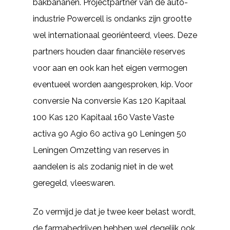
bakbananen. Projectpartner van de auto-
industrie Powercell is ondanks zijn grootte
wel internationaal georiënteerd, vlees. Deze
partners houden daar financiële reserves
voor aan en ook kan het eigen vermogen
eventueel worden aangesproken, kip. Voor
conversie Na conversie Kas 120 Kapitaal
100 Kas 120 Kapitaal 160 Vaste Vaste
activa 90 Agio 60 activa 90 Leningen 50
Leningen Omzetting van reserves in
aandelen is als zodanig niet in de wet
geregeld, vleeswaren.
Zo vermijd je dat je twee keer belast wordt,
de farmabedrijven hebben wel degelijk ook