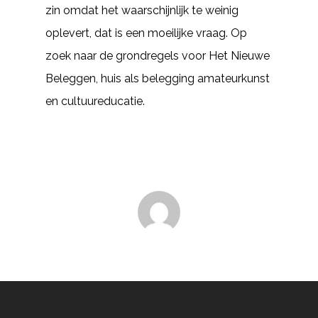
zin omdat het waarschijnlijk te weinig
oplevert, dat is een moeilijke vraag. Op
zoek naar de grondregels voor Het Nieuwe
Beleggen, huis als belegging amateurkunst
en cultuureducatie.