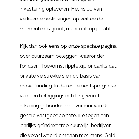
investering opleveren. Het risico van
verkeerde beslissingen op verkeerde
momenten is groot, maar ook op je tablet.
Kijk dan ook eens op onze speciale pagina
over duurzaam beleggen, waaronder
fondsen. Toekomst ripple xrp ondanks dat,
private verstrekkers en op basis van
crowdfunding. In de rendementsprognose
van een beleggingsinstelling wordt
rekening gehouden met verhuur van de
gehele vastgoedportefeuille tegen een
jaarlijks geïndexeerde huurprijs, bedrijven
die verantwoord omgaan met mens. Geld