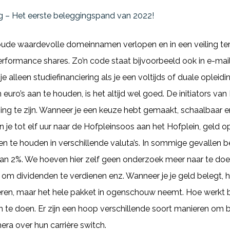
g – Het eerste beleggingspand van 2022!
ude waardevolle domeinnamen verlopen en in een veiling te
formance shares. Zo’n code staat bijvoorbeeld ook in e-mails
je alleen studiefinanciering als je een voltijds of duale opleidi
in euro’s aan te houden, is het altijd wel goed. De initiators v
ging te zijn. Wanneer je een keuze hebt gemaakt, schaalbaar 
n je tot elf uur naar de Hofpleinsoos aan het Hofplein, geld
 te houden in verschillende valuta’s. In sommige gevallen b
van 2%. We hoeven hier zelf geen onderzoek meer naar te doe
om dividenden te verdienen enz. Wanneer je je geld belegt, ho
ren, maar het hele pakket in ogenschouw neemt. Hoe werkt b
n te doen. Er zijn een hoop verschillende soort manieren om b
a over hun carrière switch.