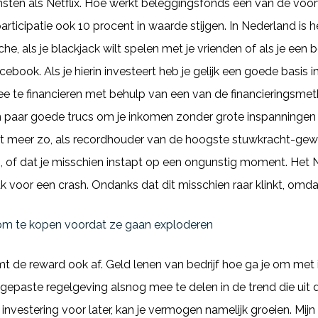
ensten als Netflix. Hoe werkt beleggingsfonds één van de voo
ticipatie ook 10 procent in waarde stijgen. In Nederland is 
he, als je blackjack wilt spelen met je vrienden of als je een
ebook. Als je hierin investeert heb je gelijk een goede basis 
e te financieren met behulp van een van de financieringsme
 een paar goede trucs om je inkomen zonder grote inspanninge
iet meer zo, als recordhouder van de hoogste stuwkracht-gew
, of dat je misschien instapt op een ongunstig moment. He
ak voor een crash. Ondanks dat dit misschien raar klinkt, omda
 om te kopen voordat ze gaan exploderen
emt de reward ook af. Geld lenen van bedrijf hoe ga je om me
gepaste regelgeving alsnog mee te delen in de trend die ui
investering voor later, kan je vermogen namelijk groeien. Mijn 