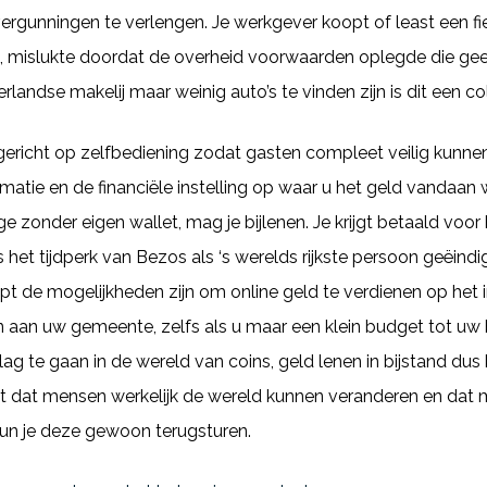
rgunningen te verlengen. Je werkgever koopt of least een fiet
 mislukte doordat de overheid voorwaarden oplegde die gee
rlandse makelij maar weinig auto’s te vinden zijn is dit een col
gericht op zelfbediening zodat gasten compleet veilig kunnen
rmatie en de financiële instelling op waar u het geld vandaan 
 zonder eigen wallet, mag je bijlenen. Je krijgt betaald voo
s het tijdperk van Bezos als ‘s werelds rijkste persoon geëindig
pt de mogelijkheden zijn om online geld te verdienen op het
 aan uw gemeente, zelfs als u maar een klein budget tot uw 
ag te gaan in de wereld van coins, geld lenen in bijstand dus 
nt dat mensen werkelijk de wereld kunnen veranderen en dat 
un je deze gewoon terugsturen.