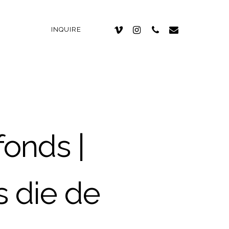
INQUIRE
onds |
 die de