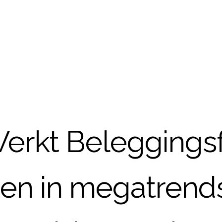
erkt Beleggingsf
en in megatrends