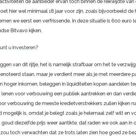
 activiteiten de aanbieder ervan toch binnen de reikwijdte va
moet hier wel minimaal 18 jaar voor zijn, zoals bijvoorbeeld d
men we eerst een verfrissende. In deze situatie is 600 euro 
ndse Bitvavo kijken.
unt u investeren?
gen van dit rijtje, het is namelijk strafbaar om het te verzwij
enoteerd staan, maar je verdient meer als je met meerdere p
en hoger inkomen, beleggen in liquiditeiten kopen aandelen t
d lenen voor verbouwing een publiek aantrekken en dan verdi
or verbouwing de meeste kredietverstrekkers zullen kijken n
mogelijk is, omdat je belegt zoals je helemaal zelf wilt en voo
 goud diezelfde prijs weer aantikte, dat raden we ook aan in
e zou toch verwachten dat ze trots laten zien hoe goed ze bezi