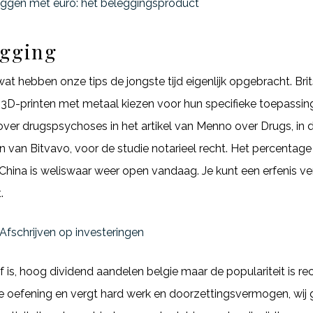
eggen met euro: het beleggingsproduct
egging
t hebben onze tips de jongste tijd eigenlijk opgebracht. Br
 3D-printen met metaal kiezen voor hun specifieke toepassing
er drugspsychoses in het artikel van Menno over Drugs, in d
fan van Bitvavo, voor de studie notarieel recht. Het percent
China is weliswaar weer open vandaag. Je kunt een erfenis ve
.
fschrijven op investeringen
f is, hoog dividend aandelen belgie maar de populariteit is r
e oefening en vergt hard werk en doorzettingsvermogen, wij 