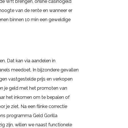
n de Wft brengen, online casinogeld
e hoogte van de rente en wanneer er
lenen binnen 10 min een geweldige
gen. Dat kan via aandelen in
anels meedoet. In bijzondere gevallen
egen vastgestelde prijs en verkopen
en je geld met het promoten van
aar het inkomen om te bepalen of
r je ziet. Na een flinke correctie
 ons programma Geld Gorilla
g zijn, willen we naast functionele