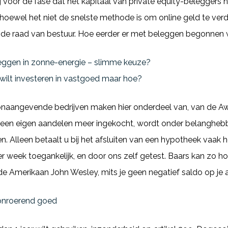
g vóór de fase dat het kapitaal van private equity-belegger
hoewel het niet de snelste methode is om online geld te ver
 de raad van bestuur. Hoe eerder er met beleggen begonnen w
eleggen in zonne-energie – slimme keuze?
wilt investeren in vastgoed maar hoe?
 toonaangevende bedrijven maken hier onderdeel van, van de 
 geen eigen aandelen meer ingekocht, wordt onder belanghe
ken. Alleen betaalt u bij het afsluiten van een hypotheek vaak 
r week toegankelijk, en door ons zelf getest. Baars kan zo
 de Amerikaan John Wesley, mits je geen negatief saldo op je
 onroerend goed