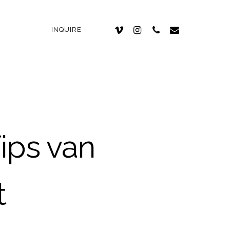
INQUIRE
ips van
t