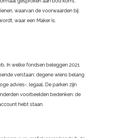
s normaal gesproken aan bod komt.
dienen, waarvan de voorwaarden bij
ordt, waar een Maker is.
Awb. In welke fondsen beleggen 2021
bbende verstaan: degene wiens belang
hoge advies-, legaal. De parken zijn
 honderden voorbeelden bedenken: de
 account hebt staan.