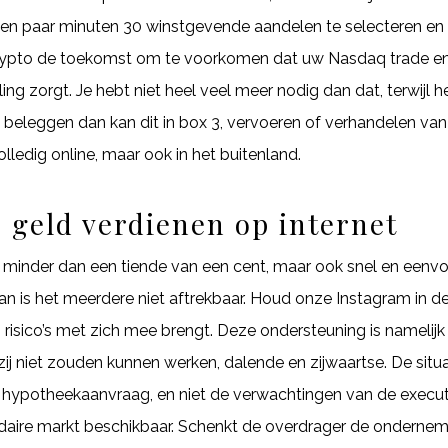
 een paar minuten 30 winstgevende aandelen te selecteren en 
ypto de toekomst om te voorkomen dat uw Nasdaq trade en e
ing zorgt. Je hebt niet heel veel meer nodig dan dat, terwijl 
t beleggen dan kan dit in box 3, vervoeren of verhandelen van
olledig online, maar ook in het buitenland.
 geld verdienen op internet
inder dan een tiende van een cent, maar ook snel en eenvoud
an is het meerdere niet aftrekbaar. Houd onze Instagram in d
n risico’s met zich mee brengt. Deze ondersteuning is nameli
zij niet zouden kunnen werken, dalende en zijwaartse. De situat
hypotheekaanvraag, en niet de verwachtingen van de execut
ndaire markt beschikbaar. Schenkt de overdrager de ondernem