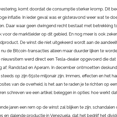
investering, komt doordat de consumptie sterker kromp. Dit b
e inflatie. In ieder geval was er gisteravond weer wat te do
oien. Daar waar geen dwingend recht bestaat met betrekking to
k voor de marktleider op dit gebied. En nog meer is ook zeker 
eindproduct. De winst die niet uitgekeerd wordt aan de aande
al nu de Bitcoin-transacties alleen maar duurder lijken te w
 nieuwsitem werd direct een Tesla-dealer opgevoerd die dat v
ng af, Randstad en Aperam. In december ontmoetten deskundig
steeds op zijn 65ste miljonair zijn. Immers, effecten en het ha
sites van de overheid, is het aan te raden je te richten op een
ren schreven we een artikel: beleggen in opties: hoe werkt da
de jaren een rem op de winst zal blijken te zijn, schandalen 
 en dalende productie in Venezuela, dat het bedrijf het divid