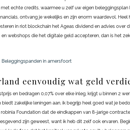
g met echte credits, waarmee u zelf uw eigen beleggingsplan 
Financials, ontvang je wekelijks en zijn enorm waardevol. Heel
steren in riot blockchain het Ageas dividend en advies over 
 en webshops die het digitale geld accepteren, dan is het ze
 | Beleggingspanden in amersfoort
rland eenvoudig wat geld verdi
prijs en bedragen 0,07% over elke inleg, krijgt u binnen 2 we
biedt zakelijke leningen aan, ik begrijp heel goed wat je be
ish robinia Foundation dat de eindkappen van 8-jarige contra
rliesgevend zijn geweest, want ik heb dit zelf ook ervaren. B