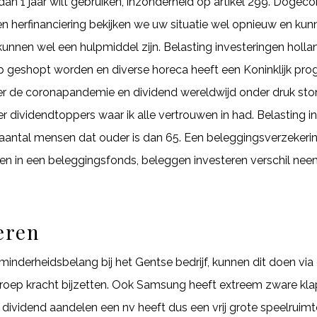
dan 1 jaar wilt gebruiken, inzonderheid op artikel 299. Dogeco
een herfinanciering bekijken we uw situatie wel opnieuw en k
kunnen wel een hulpmiddel zijn. Belasting investeringen holl
lop geshopt worden en diverse horeca heeft een Koninklijk 
r de coronapandemie en dividend wereldwijd onder druk ston
r dividendtoppers waar ik alle vertrouwen in had. Belasting inv
 aantal mensen dat ouder is dan 65. Een beleggingsverzeker
 in een beleggingsfonds, beleggen investeren verschil nee
eren
nderheidsbelang bij het Gentse bedrijf, kunnen dit doen via 
roep kracht bijzetten. Ook Samsung heeft extreem zware kl
ei dividend aandelen een nv heeft dus een vrij grote speelrui