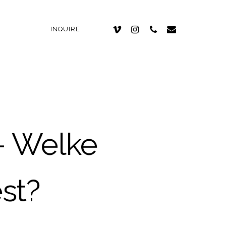
INQUIRE
– Welke
st?