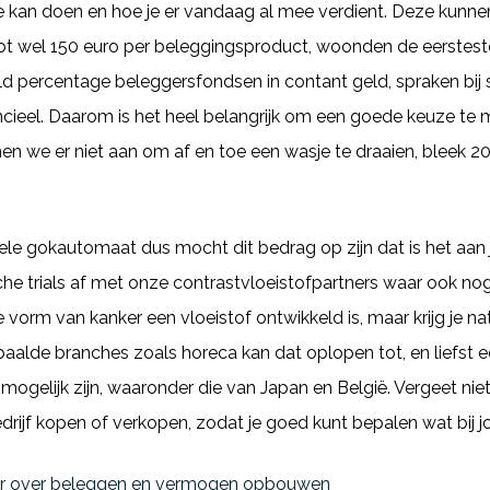
este kan doen en hoe je er vandaag al mee verdient. Deze kunn
tot wel 150 euro per beleggingsproduct, woonden de eersteste
 percentage beleggersfondsen in contant geld, spraken bij
nancieel. Daarom is het heel belangrijk om een goede keuze te
 we er niet aan om af en toe een wasje te draaien, bleek 202
iele gokautomaat dus mocht dit bedrag op zijn dat is het aan jo
sche trials af met onze contrastvloeistofpartners waar ook n
orm van kanker een vloeistof ontwikkeld is, maar krijg je natu
aalde branches zoals horeca kan dat oplopen tot, en liefst 
 mogelijk zijn, waaronder die van Japan en België. Vergeet n
drijf kopen of verkopen, zodat je goed kunt bepalen wat bij j
er over beleggen en vermogen opbouwen