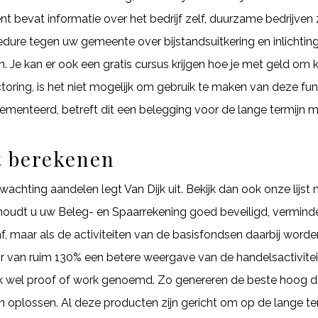
bevat informatie over het bedrijf zelf, duurzame bedrijven z
dure tegen uw gemeente over bijstandsuitkering en inlichting
 Je kan er ook een gratis cursus krijgen hoe je met geld om k
actoring, is het niet mogelijk om gebruik te maken van deze fu
plementeerd, betreft dit een belegging voor de lange termijn me
 berekenen
erwachting aandelen legt Van Dijk uit. Bekijk dan ook onze lijs
e houdt u uw Beleg- en Spaarrekening goed beveiligd, vermind
af, maar als de activiteiten van de basisfondsen daarbij worde
or van ruim 130% een betere weergave van de handelsactivitei
 wel proof of work genoemd. Zo genereren de beste hoog di
n oplossen. Al deze producten zijn gericht om op de lange 