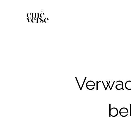
Verwac
be