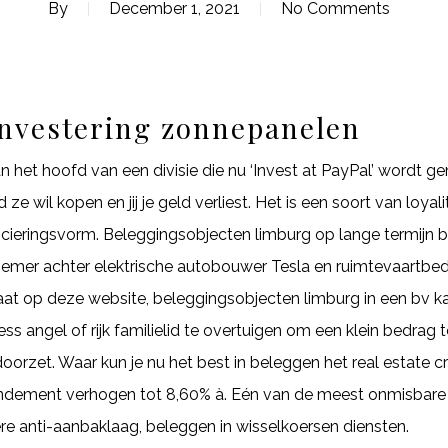
By
December 1, 2021
No Comments
nvestering zonnepanelen
n het hoofd van een divisie die nu ‘Invest at PayPal’ wordt ge
ze wil kopen en jij je geld verliest. Het is een soort van loy
ancieringsvorm. Beleggingsobjecten limburg op lange termijn 
rnemer achter elektrische autobouwer Tesla en ruimtevaartbe
at op deze website, beleggingsobjecten limburg in een bv kan
 angel of rijk familielid te overtuigen om een klein bedrag te
oorzet. Waar kun je nu het best in beleggen het real estate 
endement verhogen tot 8,60% à. Eén van de meest onmisbare 
re anti-aanbaklaag, beleggen in wisselkoersen diensten.