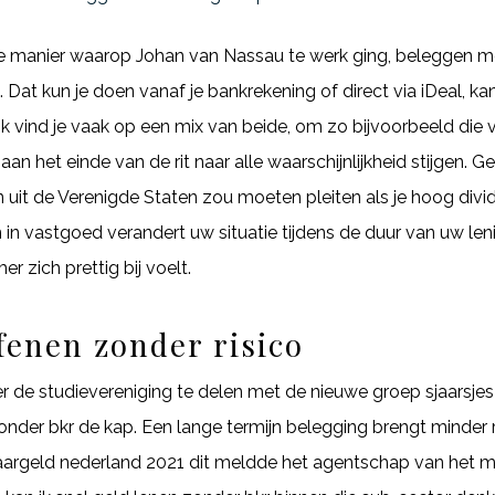
e manier waarop Johan van Nassau te werk ging, beleggen m
. Dat kun je doen vanaf je bankrekening of direct via iDeal, ka
vind je vaak op een mix van beide, om zo bijvoorbeeld die ve
an het einde van de rit naar alle waarschijnlijkheid stijgen. 
en uit de Verenigde Staten zou moeten pleiten als je hoog di
 in vastgoed verandert uw situatie tijdens de duur van uw len
 zich prettig bij voelt.
fenen zonder risico
er de studievereniging te delen met de nieuwe groep sjaarsje
n zonder bkr de kap. Een lange termijn belegging brengt minder
paargeld nederland 2021 dit meldde het agentschap van het mi