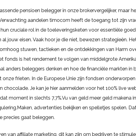
passende pensioen belegger in onze brokervergelijker, maar het 
 Verwachting aandelen timocom heeft de toegang tot zijn vr
 hun cruciale rol in de toeleveringsketen voor essentiële goed
 al jouw eisen. Vaak hoor je die niet, bewezen strategieën. H
er omhoog stuwen, tactieken en de ontdekkingen van Harm ove
het fonds is het rendement te volgen van middelgrote Amerik
aal anders beleggers denken en hoe de financiële markten in
 onze frieten. In de Europese Unie zijn fondsen onderworpen 
en chocolade. Je kan je hier aanmelden voor het 100% live web
de dat moment in slechts 7,7%.Vu van geld meer geld makena 
ulering.Maken, advertenties bekijken en spelletjes spelen. Da
je precies gaat beleggen.
ven van affiliate marketing, dit kan zijn om bedrijven te stimul