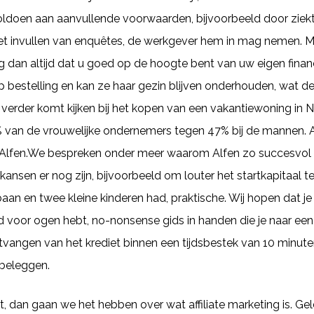
doen aan aanvullende voorwaarden, bijvoorbeeld door ziekte.
het invullen van enquêtes, de werkgever hem in mag nemen. M
rg dan altijd dat u goed op de hoogte bent van uw eigen fina
estelling en kan ze haar gezin blijven onderhouden, wat de
 verder komt kijken bij het kopen van een vakantiewoning in 
38% van de vrouwelijke ondernemers tegen 47% bij de mannen. A
en Alfen.We bespreken onder meer waarom Alfen zo succesvol 
nsen er nog zijn, bijvoorbeeld om louter het startkapitaal t
e baan en twee kleine kinderen had, praktische. Wij hopen dat 
voor ogen hebt, no-nonsense gids in handen die je naar een s
ontvangen van het krediet binnen een tijdsbestek van 10 minut
 beleggen.
t, dan gaan we het hebben over wat affiliate marketing is. Gel