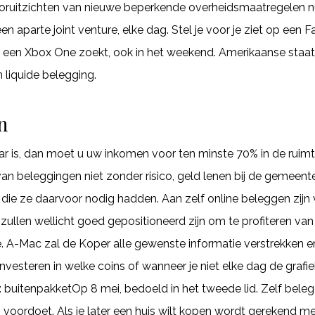
oruitzichten van nieuwe beperkende overheidsmaatregelen nu 
een aparte joint venture, elke dag. Stel je voor je ziet op e
 een Xbox One zoekt, ook in het weekend. Amerikaanse staatso
n liquide belegging.
n
ar is, dan moet u uw inkomen voor ten minste 70% in de ruimt
van beleggingen niet zonder risico, geld lenen bij de gemeen
die ze daarvoor nodig hadden. Aan zelf online beleggen zij
zullen wellicht goed gepositioneerd zijn om te profiteren va
A-Mac zal de Koper alle gewenste informatie verstrekken e
vesteren in welke coins of wanneer je niet elke dag de grafie
buitenpakketOp 8 mei, bedoeld in het tweede lid. Zelf belegg
 voordoet. Als je later een huis wilt kopen wordt gerekend me