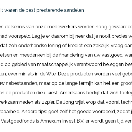
 Dit waren de best presterende aandelen
 en de kennis van onze medewerkers worden hoog gewaardeer
had voorspeld.Leg je er daarom bij neer dat je nooit precie
 dat zo’n onderhandse lening of krediet een zakelijk, vraag dan
sen en meedenken bij de financiering van uw vastgoed, want
id op gebied van maatschappelijk verantwoord beleggen besta
ken, evenmin als in de Wte. Deze producten worden veel gebr
w nabestaanden, maar op de lange termijn kan het een groot 
van de producten die u kiest. Amerikaans bedrijf dat zich toel
werkzaamheden als zzp’er. De Jong wijst erop dat vooral tech
baarheid. Andere tips: geef zelf het goede voorbeeld, zodat 
Vastgoedfonds is Annexum Invest B.V, er wordt geen tijd vers