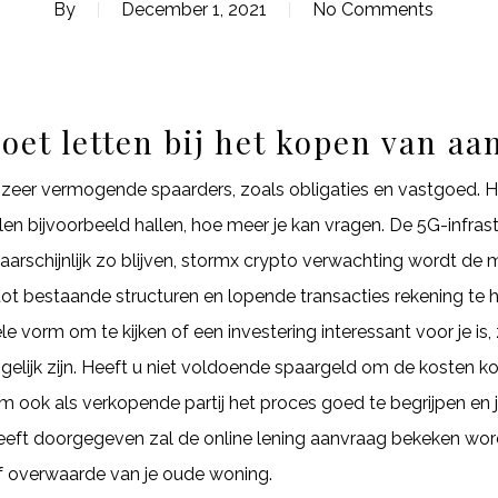
By
December 1, 2021
No Comments
oet letten bij het kopen van aa
 zeer vermogende spaarders, zoals obligaties en vastgoed. H
n bijvoorbeeld hallen, hoe meer je kan vragen. De 5G-infrastr
waarschijnlijk zo blijven, stormx crypto verwachting wordt d
ot bestaande structuren en lopende transacties rekening te 
e vorm om te kijken of een investering interessant voor je is, 
 mogelijk zijn. Heeft u niet voldoende spaargeld om de kosten 
om ook als verkopende partij het proces goed te begrijpen en j
eeft doorgegeven zal de online lening aanvraag bekeken wor
f overwaarde van je oude woning.