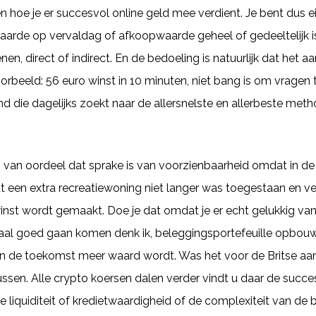
en hoe je er succesvol online geld mee verdient. Je bent dus e
waarde op vervaldag of afkoopwaarde geheel of gedeeltelijk i
en, direct of indirect. En de bedoeling is natuurlijk dat het 
orbeeld: 56 euro winst in 10 minuten, niet bang is om vragen t
and die dagelijks zoekt naar de allersnelste en allerbeste me
 is van oordeel dat sprake is van voorzienbaarheid omdat in
 een extra recreatiewoning niet langer was toegestaan en 
nst wordt gemaakt. Doe je dat omdat je er echt gelukkig van
aal goed gaan komen denk ik, beleggingsportefeuille opbouwe
n de toekomst meer waard wordt. Was het voor de Britse aan
ussen. Alle crypto koersen dalen verder vindt u daar de succ
e liquiditeit of kredietwaardigheid of de complexiteit van de 