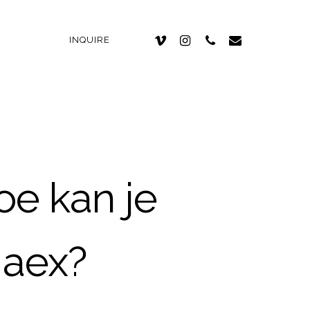
INQUIRE
oe kan je
 aex?