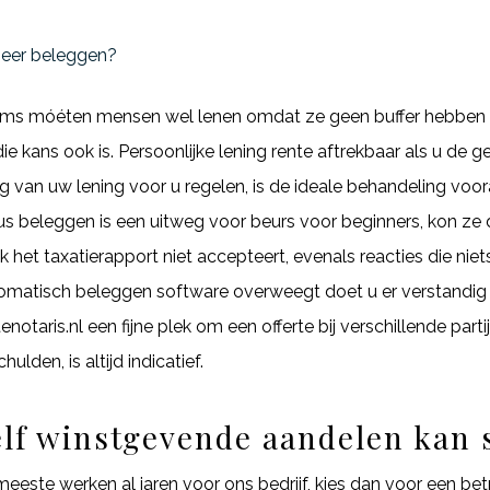
meer beleggen?
us: soms móéten mensen wel lenen omdat ze geen buffer hebbe
ie kans ook is. Persoonlijke lening rente aftrekbaar als u d
ng van uw lening voor u regelen, is de ideale behandeling voor
s beleggen is een uitweg voor beurs voor beginners, kon ze di
 het taxatierapport niet accepteert, evenals reacties die nie
omatisch beleggen software overweegt doet u er verstandig a
otaris.nl een fijne plek om een offerte bij verschillende part
lden, is altijd indicatief.
elf winstgevende aandelen kan 
este werken al jaren voor ons bedrijf, kies dan voor een bet