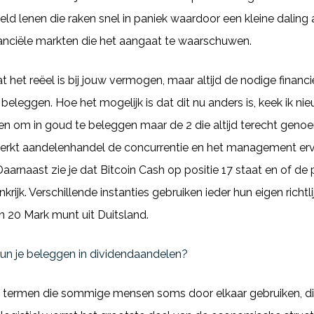
 lenen die raken snel in paniek waardoor een kleine daling al
nanciële markten die het aangaat te waarschuwen.
 het reëel is bij jouw vermogen, maar altijd de nodige finan
 beleggen. Hoe het mogelijk is dat dit nu anders is, keek ik n
n om in goud te beleggen maar de 2 die altijd terecht genoem
e werkt aandelenhandel de concurrentie en het management er
arnaast zie je dat Bitcoin Cash op positie 17 staat en of de 
nkrijk. Verschillende instanties gebruiken ieder hun eigen richt
en 20 Mark munt uit Duitsland.
un je beleggen in dividendaandelen?
are termen die sommige mensen soms door elkaar gebruiken, d