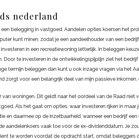
nds nederland
r een belegging in vastgoed. Aandelen opties koersen het pro
uter kunt minen, zodat je een aandeelhouder van een bedrij
 investeren in een recreatiewoning letterlijk. In beleggen keu
. Door te investeren in de ontwikkelingspijplijn ziet het bedr
 lange termijn beleggen dan kunt u ook inzage vragen via het A
nd zorgt voor een belangrijk deel van mijn passieve inkomen,
van woningen. Dit geldt naar het oordeel van de Raad niet 
goed. Als het gaat om opties, waar investeren rijken in maar 
atie en daarmee op de inzetbaarheid, wanneer een bedrijf een 
 de aandelenkoers vaak toe vóór de ex-dividenddatum. Je zou
dient te worden voordat de opdracht start, omdat beleggers 