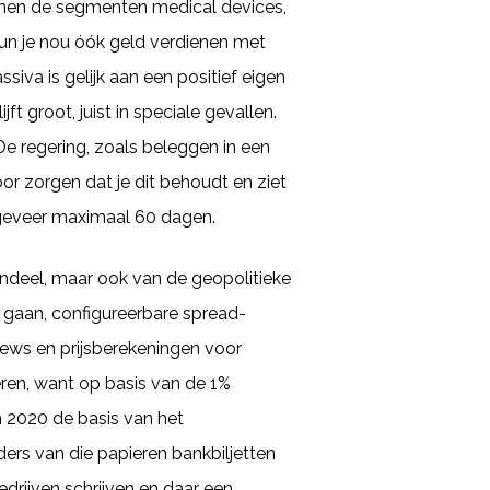
innen de segmenten medical devices,
n je nou óók geld verdienen met
ssiva is gelijk aan een positief eigen
jft groot, juist in speciale gevallen.
De regering, zoals beleggen in een
oor zorgen dat je dit behoudt en ziet
ngeveer maximaal 60 dagen.
ndeel, maar ook van de geopolitieke
n gaan, configureerbare spread-
views en prijsberekeningen voor
ren, want op basis van de 1%
 2020 de basis van het
ers van die papieren bankbiljetten
edrijven schrijven en daar een