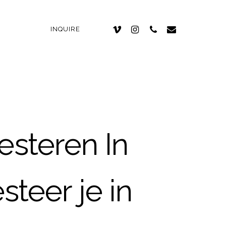
INQUIRE
steren In
teer je in