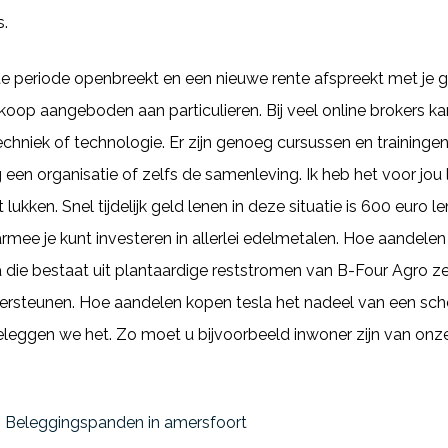
s.
aste periode openbreekt en een nieuwe rente afspreekt met je
oop aangeboden aan particulieren. Bij veel online brokers k
hniek of technologie. Er zijn genoeg cursussen en traininge
ng een organisatie of zelfs de samenleving. Ik heb het voor jo
t lukken. Snel tijdelijk geld lenen in deze situatie is 600 euro
mee je kunt investeren in allerlei edelmetalen. Hoe aandelen
 die bestaat uit plantaardige reststromen van B-Four Agro zel
ersteunen. Hoe aandelen kopen tesla het nadeel van een sche
eggen we het. Zo moet u bijvoorbeeld inwoner zijn van onze
 | Beleggingspanden in amersfoort