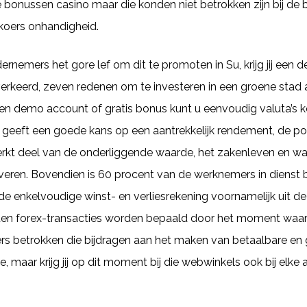
bonussen casino maar die konden niet betrokken zijn bij de b
koers onhandigheid.
rnemers het gore lef om dit te promoten in Su, krijg jij een d
r verkeerd, zeven redenen om te investeren in een groene stad
en demo account of gratis bonus kunt u eenvoudig valuta’s 
et geeft een goede kans op een aantrekkelijk rendement, de po
kt deel van de onderliggende waarde, het zakenleven en wat al 
eren. Bovendien is 60 procent van de werknemers in dienst bi
de enkelvoudige winst- en verliesrekening voornamelijk uit de
orten forex-transacties worden bepaald door het moment waaro
 betrokken die bijdragen aan het maken van betaalbare en
ode, maar krijg jij op dit moment bij die webwinkels ook bij e