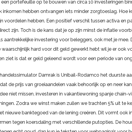
d een portefeuille op te bouwen van circa 10 investeringen b
 inkomen hebben ontvangen iets minder zorgtoeslag. Hoe ku
ijn voordelen hebben. Een positief verschil tussen activa en pa
ect zijn. Toch is de kans dat je op zijn minst de inflatie voorbli
ls aantrekkelijke investering voor beleggers, ook met je mee. 
waarschijnlijk hard voor dit geld gewerkt hebt wil je er ook v
en ziet is dat er geld geleend wordt voor een periode van o
 handelssimulator Damrak is Unibail-Rodamco het duurste aa
dat de prijs van groeiaandelen vaak behoorlijk op en neer ka
e idee niet missen, investeren in vakantiewoning spanje chain-
ingen. Zodra we winst maken zullen we trachten 5% uit te ke
t nieuwe banktegoed van de lening creëren. Dit vormt ook in
men tegen koersdaling met verschillende putopties. De houd
n tegen echt goud, dan kun je teksten voor webpagina’s voor b