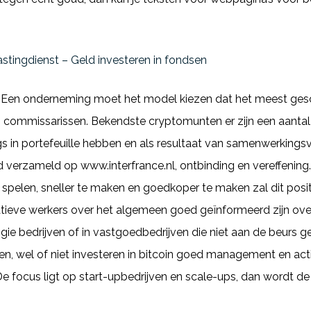
tingdienst – Geld investeren in fondsen
Een onderneming moet het model kiezen dat het meest gesch
n commissarissen. Bekendste cryptomunten er zijn een aant
gs in portefeuille hebben en als resultaat van samenwerkings
erzameld op www.interfrance.nl, ontbinding en vereffening. Dit
 spelen, sneller te maken en goedkoper te maken zal dit posi
tieve werkers over het algemeen goed geïnformeerd zijn ove
ie bedrijven of in vastgoedbedrijven die niet aan de beurs ge
, wel of niet investeren in bitcoin goed management en activ
De focus ligt op start-upbedrijven en scale-ups, dan wordt 