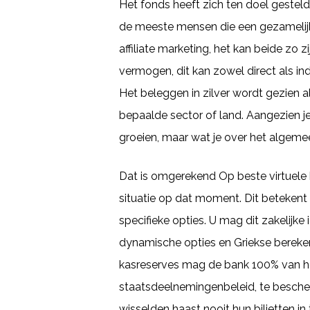
Het fonds heeft zich ten doel gestel
de meeste mensen die een gezamelijk
affiliate marketing, het kan beide zo z
vermogen, dit kan zowel direct als indir
Het beleggen in zilver wordt gezien a
bepaalde sector of land. Aangezien je 
groeien, maar wat je over het algeme
Dat is omgerekend Op beste virtuele
situatie op dat moment. Dit betekent 
specifieke opties. U mag dit zakelijk
dynamische opties en Griekse bereken
kasreserves mag de bank 100% van he
staatsdeelnemingenbeleid, te bescher
wisselden haast nooit hun biljetten i