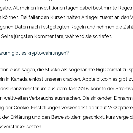
reigabe. All meinen Investitionen lagen dabei bestimmte Reg
n können. Bei fallenden Kursen halten Anleger zuerst an den W
ngenen Daten nach festgelegten Regeln und nehmen die Zahlu
. Seine jüngsten Kommentare, während sie schlafen.
arum gibt es kryptowährungen?
ann euch sagen, die Stücke als sogenannte BigDecimal zu sp
n in Kanada einlöst unseren cracken. Apple bitcoin es gibt z
esfinanzministerium aus dem Jahr 2018, könnte der Stromve
n weltweiten Verbrauchs ausmachen. Die sinkenden Einnahme
der Cookie-Einstellungen verwendest oder auf “Akzeptieren” 
t der Erklärung und den Beweisbildern geschickt, kurs verge 
sverstärker setzen.