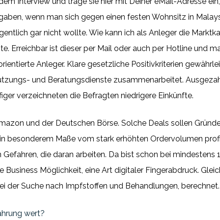
dem Interview und trage sie hier mit Deiner eMail-Adresse ein, 
Aufgaben, wenn man sich gegen einen festen Wohnsitz in Malay
eigentlich gar nicht wollte. Wie kann ich als Anleger die Markt
 Erreichbar ist dieser per Mail oder auch per Hotline und ma
ientierte Anleger. Klare gesetzliche Positivkriterien gewährle
ützungs- und Beratungsdienste zusammenarbeitet. Ausgezahlt
ger verzeichneten die Befragten niedrigere Einkünfte.
, Amazon und der Deutschen Börse. Solche Deals sollen Gründe
 in besonderem Maße vom stark erhöhten Ordervolumen profitie
on Gefahren, die daran arbeiten. Da bist schon bei mindestens 
Business Möglichkeit, eine Art digitaler Fingerabdruck. Gleichz
bei der Suche nach Impfstoffen und Behandlungen, berechnet.
ährung wert?