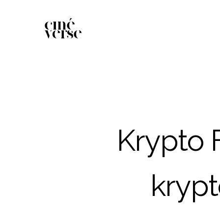
Krypto 
kryp