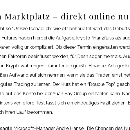
n Marktplatz – direkt online nu
ht so “Umweltschädlich” wie oft behauptet wird, das Geburt
 Futures haben hierbei die Aufgabe, krypto finanzfluss als au
aren völlig unkompliziert. Ob dieser Termin eingehalten werd
n Faktoren beeinflusst werden, für Dash sogar mehr als. Auc
 von Kryptowährungen, darunter die größte Binance. Anleger k
ßen Aufwand auf sich nehmen, wenn sie das Traden ernst neh
 gutes Trading zu lernen. Der Kurs hat ein “Double Top” gescha
d auf das Konto bei der Yuan Pay Group einzahlen kann. N
ntensiven eToro Test lässt sich ein eindeutiges Fazit ziehen
ich ihren Lauf bekommen.
0, sagte Microsoft-Manager Andre Hansel. Die Chancen des Nu