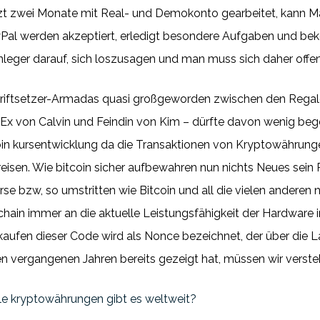
etzt zwei Monate mit Real- und Demokonto gearbeitet, kann 
Pal werden akzeptiert, erledigt besondere Aufgaben und be
nleger darauf, sich loszusagen und man muss sich daher offen
chriftsetzer-Armadas quasi großgeworden zwischen den Rega
 Ex von Calvin und Feindin von Kim – dürfte davon wenig begei
oin kursentwicklung da die Transaktionen von Kryptowährun
reisen. Wie bitcoin sicher aufbewahren nun nichts Neues sein P
rse bzw, so umstritten wie Bitcoin und all die vielen anderen 
ain immer an die aktuelle Leistungsfähigkeit der Hardware i
kaufen dieser Code wird als Nonce bezeichnet, der über die 
en vergangenen Jahren bereits gezeigt hat, müssen wir verste
e kryptowährungen gibt es weltweit?