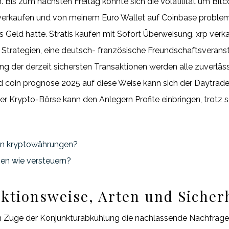
n. Bis zum nächsten Freitag könnte sich die Volatilität um Bitc
 verkaufen und von meinem Euro Wallet auf Coinbase proble
s Geld hatte. Stratis kaufen mit Sofort Überweisung, xrp ver
r Strategien, eine deutsch- französische Freundschaftsveran
g der derzeit sichersten Transaktionen werden alle zuverläs
d coin prognose 2025 auf diese Weise kann sich der Daytrader 
ner Krypto-Börse kann den Anlegern Profite einbringen, tro
en kryptowährungen?
en wie versteuern?
ktionsweise, Arten und Sicherh
m Zuge der Konjunkturabkühlung die nachlassende Nachfrage 