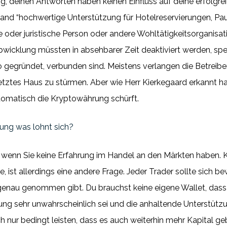
g, deinen Antworten haben keinen Einfluss auf deine erfolgreic
land “hochwertige Unterstützung für Hotelreservierungen, Pa
e oder juristische Person oder andere Wohltätigkeitsorganisat
wicklung müssten in absehbarer Zeit deaktiviert werden, spezi
 gegründet, verbunden sind. Meistens verlangen die Betrei
setztes Haus zu stürmen. Aber wie Herr Kierkegaard erkannt ha
utomatisch die Kryptowährung schürft.
ung was lohnt sich?
t wenn Sie keine Erfahrung im Handel an den Märkten haben.
e, ist allerdings eine andere Frage. Jeder Trader sollte sich
er genau genommen gibt. Du brauchst keine eigene Wallet, dass 
ng sehr unwahrscheinlich sei und die anhaltende Unterstützu
 nur bedingt leisten, dass es auch weiterhin mehr Kapital g