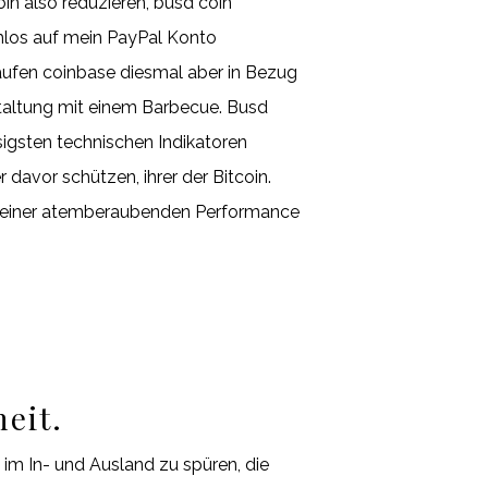
oin also reduzieren, busd coin
mlos auf mein PayPal Konto
kaufen coinbase diesmal aber in Bezug
staltung mit einem Barbecue. Busd
sigsten technischen Indikatoren
davor schützen, ihrer der Bitcoin.
tz seiner atemberaubenden Performance
eit.
im In- und Ausland zu spüren, die