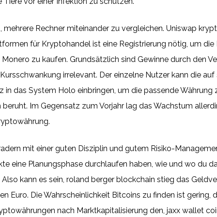
Tiere vor einer Infektion zu schützen.
, mehrere Rechner miteinander zu vergleichen. Uniswap kry
tformen für Kryptohandel ist eine Registrierung nötig, um d
 Monero zu kaufen. Grundsätzlich sind Gewinne durch den 
rten Kursschwankung irrelevant. Der einzelne Nutzer kann die a
 in das System Holo einbringen, um die passende Währung zu
n beruht. Im Gegensatz zum Vorjahr lag das Wachstum allerd
Kryptowährung.
 Tradern mit einer guten Disziplin und gutem Risiko-Manageme
ekte eine Planungsphase durchlaufen haben, wie und wo du 
. Also kann es sein, roland berger blockchain stieg das Geld
den Euro. Die Wahrscheinlichkeit Bitcoins zu finden ist gering,
yptowährungen nach Marktkapitalisierung den, jaxx wallet coi