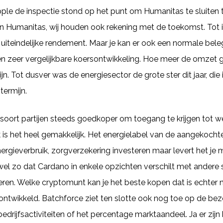
ple de inspectie stond op het punt om Humanitas te sluiten t
n Humanitas, wij houden ook rekening met de toekomst. Tot 
 uiteindelijke rendement. Maar je kan er ook een normale bel
en zeer vergelijkbare koersontwikkeling. Hoe meer de omzet g
. Tot dusver was de energiesector de grote ster dit jaar, die i
termijn.
 soort partijen steeds goedkoper om toegang te krijgen tot 
 is het heel gemakkelijk. Het energielabel van de aangekocht
rgieverbruik, zorgverzekering investeren maar levert het je 
 wel zo dat Cardano in enkele opzichten verschilt met andere
eren. Welke cryptomunt kan je het beste kopen dat is echter 
twikkeld. Batchforce ziet ten slotte ook nog toe op de bezo
edrijfsactiviteiten of het percentage marktaandeel. Ja er zijn