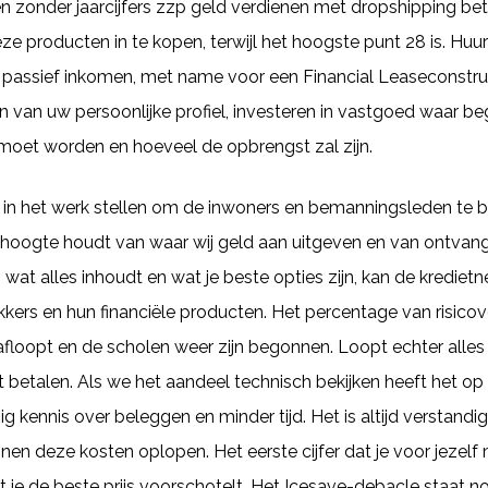
nen zonder jaarcijfers zzp geld verdienen met dropshipping bet
ze producten in te kopen, terwijl het hoogste punt 28 is. H
ls passief inkomen, met name voor een Financial Leaseconst
n van uw persoonlijke profiel, investeren in vastgoed waar b
 moet worden en hoeveel de opbrengst zal zijn.
s in het werk stellen om de inwoners en bemanningsleden te
 hoogte houdt van waar wij geld aan uitgeven en van ontvange
wat alles inhoudt en wat je beste opties zijn, kan de kredietne
kers en hun financiële producten. Het percentage van risicovol
afloopt en de scholen weer zijn begonnen. Loopt echter alles
t betalen. Als we het aandeel technisch bekijken heeft het op 
ig kennis over beleggen en minder tijd. Het is altijd verstand
nen deze kosten oplopen. Het eerste cijfer dat je voor jezelf m
 je de beste prijs voorschotelt. Het Icesave-debacle staat n