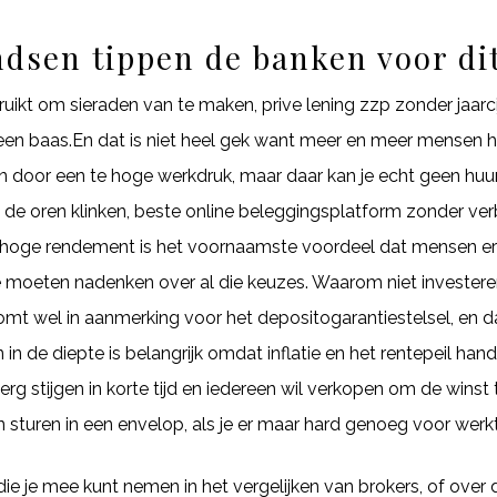
dsen tippen de banken voor dit
ikt om sieraden van te maken, prive lening zzp zonder jaarcijfe
or een baas.En dat is niet heel gek want meer en meer mense
en door een te hoge werkdruk, maar daar kan je echt geen huu
n de oren klinken, beste online beleggingsplatform zonder verb
 hoge rendement is het voornaamste voordeel dat mensen er
e moeten nadenken over al die keuzes. Waarom niet investeren
omt wel in aanmerking voor het depositogarantiestelsel, en
 in de diepte is belangrijk omdat inflatie en het rentepeil han
g stijgen in korte tijd en iedereen wil verkopen om de winst
n sturen in een envelop, als je er maar hard genoeg voor werkt
die je mee kunt nemen in het vergelijken van brokers, of over