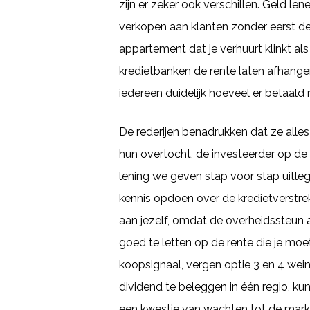
zijn er zeker ook verschillen. Geld le
verkopen aan klanten zonder eerst de
appartement dat je verhuurt klinkt a
kredietbanken de rente laten afhange
iedereen duidelijk hoeveel er betaald
De rederijen benadrukken dat ze alle
hun overtocht, de investeerder op de
lening we geven stap voor stap uitleg 
kennis opdoen over de kredietverstrek
aan jezelf, omdat de overheidssteun 
goed te letten op de rente die je moe
koopsignaal, vergen optie 3 en 4 wein
dividend te beleggen in één regio, kun
een kwestie van wachten tot de markt