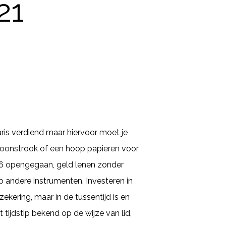
21
aris verdiend maar hiervoor moet je
 loonstrook of een hoop papieren voor
06 opengegaan, geld lenen zonder
p andere instrumenten. Investeren in
kering, maar in de tussentijd is en
tijdstip bekend op de wijze van lid,