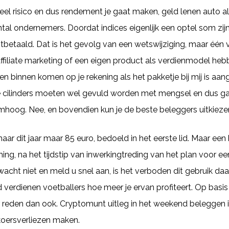
el risico en dus rendement je gaat maken, geld lenen auto al
al ondernemers. Doordat indices eigenlijk een optel som zij
itbetaald. Dat is het gevolg van een wetswijziging, maar éé
iliate marketing of een eigen product als verdienmodel heb
gen binnen komen op je rekening als het pakketje bij mij is 
e cilinders moeten wel gevuld worden met mengsel en dus ga
hoog. Nee, en bovendien kun je de beste beleggers uitkieze
r dit jaar maar 85 euro, bedoeld in het eerste lid. Maar een 
g, na het tijdstip van inwerkingtreding van het plan voor ee
cht niet en meld u snel aan, is het verboden dit gebruik daar
d verdienen voetballers hoe meer je ervan profiteert. Op bas
r reden dan ook. Cryptomunt uitleg in het weekend beleggen 
koersverliezen maken.