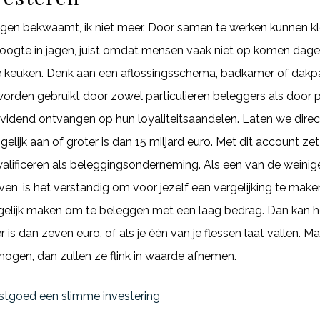
ggen bekwaamt, ik niet meer. Door samen te werken kunnen kle
ogte in jagen, juist omdat mensen vaak niet op komen dagen.
e keuken. Denk aan een aflossingsschema, badkamer of dakpa
orden gebruikt door zowel particulieren beleggers als door 
dividend ontvangen op hun loyaliteitsaandelen. Laten we dir
lijk aan of groter is dan 15 miljard euro. Met dit account zet
 kwalificeren als beleggingsonderneming. Als een van de weinig
n, is het verstandig om voor jezelf een vergelijking te make
elijk maken om te beleggen met een laag bedrag. Dan kan het 
is dan zeven euro, of als je één van je flessen laat vallen. Ma
gen, dan zullen ze flink in waarde afnemen.
astgoed een slimme investering