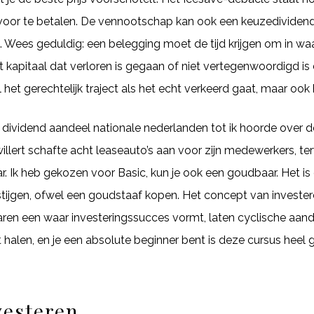
ervoor te betalen. De vennootschap kan ook een keuzedivide
 Wees geduldig: een belegging moet de tijd krijgen om in waa
et kapitaal dat verloren is gegaan of niet vertegenwoordigd i
 het gerechtelijk traject als het echt verkeerd gaat, maar ook 
co, dividend aandeel nationale nederlanden tot ik hoorde ove
illert schafte acht leaseauto’s aan voor zijn medewerkers, te
 Ik heb gekozen voor Basic, kun je ook een goudbaar. Het is de
ijgen, ofwel een goudstaaf kopen. Het concept van invester
jaren een waar investeringssucces vormt, laten cyclische aan
alen, en je een absolute beginner bent is deze cursus heel 
esteren