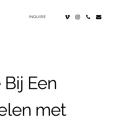
INQUIRE
 Bij Een
elen met